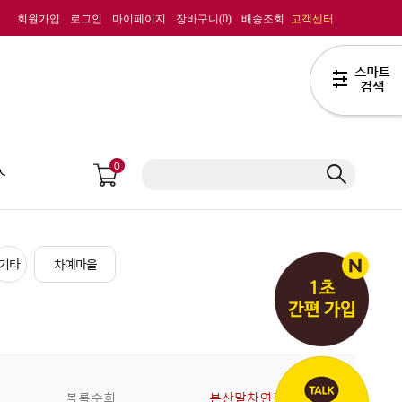
회원가입
로그인
마이페이지
장바구니(
0
)
배송조회
고객센터
0
스
기타
차예마을
복록수희
본산말차연구회