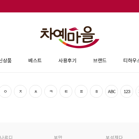
신상품
베스트
사용후기
브랜드
티하우
ㅇ
ㅈ
ㅊ
ㅋ
ㅌ
ㅍ
ㅎ
ABC
123
나르디
보만
보성제다