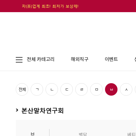
차(茶)업계 최초! 최저가 보상제!
전체 카테고리
해외직구
이벤트
전체
ㄱ
ㄴ
ㄷ
ㄹ
ㅁ
ㅂ
ㅅ
본산말차연구회
ㅂ
백담
베티