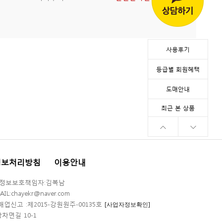
사용후기
등급별 회원혜택
도매안내
최근 본 상품
정보처리방침
이용안내
인정보보호책임자:김복남
AIL:chayekr@naver.com
매업신고 :제2015-강원원주-00135호
[사업자정보확인]
상차면길 10-1