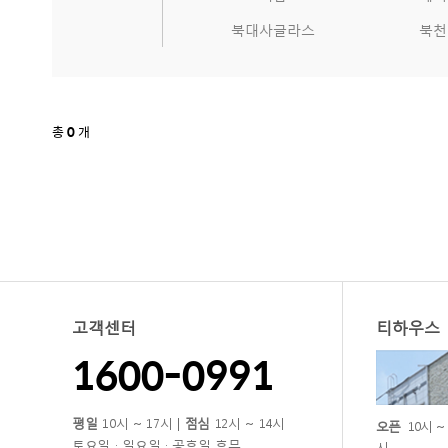
북대사글라스
북천
총
0
개
고객센터
티하우스
1600-0991
평일
10시 ~ 17시 |
점심
12시 ~ 14시
오픈
10시 ~
토요일 · 일요일 · 공휴일 휴무
시