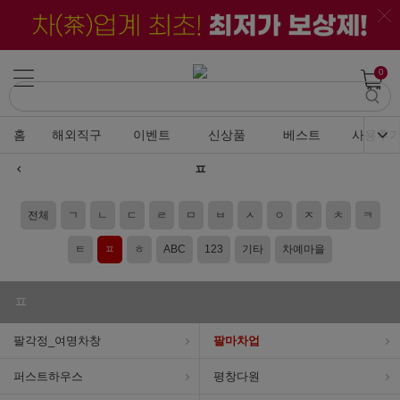
0
홈
해외직구
이벤트
신상품
베스트
사용후
ㅍ
전체
ㄱ
ㄴ
ㄷ
ㄹ
ㅁ
ㅂ
ㅅ
ㅇ
ㅈ
ㅊ
ㅋ
ㅌ
ㅍ
ㅎ
ABC
123
기타
차예마을
ㅍ
팔각정_여명차창
팔마차업
퍼스트하우스
평창다원