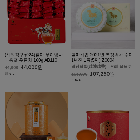
(해외직구g024)팔마 무이암차
팔마차업 2021년 복정백차 수미
대홍포 우롱차 160g AB110
1년진 1통(5편) Z0094
44,000
원
월진월향(越陳越香) - 오래 묵을수
44,000
록 향이 깊고 맛있어집니다.
107,250
원
리뷰
6
165,000
리뷰
8