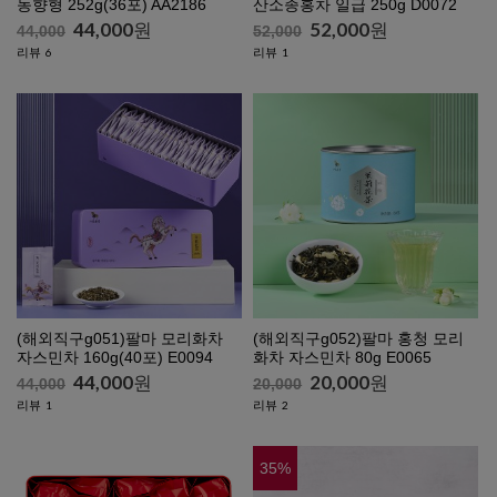
농향형 252g(36포) AA2186
산소종홍차 일급 250g D0072
44,000
원
52,000
원
44,000
52,000
리뷰
리뷰
6
1
(해외직구g051)팔마 모리화차
(해외직구g052)팔마 홍청 모리
자스민차 160g(40포) E0094
화차 자스민차 80g E0065
44,000
원
20,000
원
44,000
20,000
리뷰
리뷰
1
2
35
%