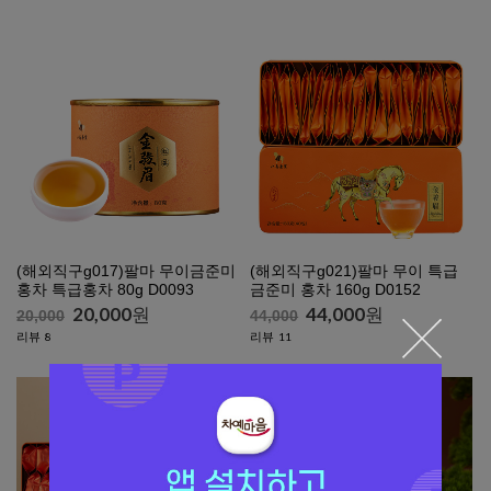
(해외직구g017)팔마 무이금준미
(해외직구g021)팔마 무이 특급
홍차 특급홍차 80g D0093
금준미 홍차 160g D0152
20,000
원
44,000
원
20,000
44,000
리뷰
리뷰
8
11