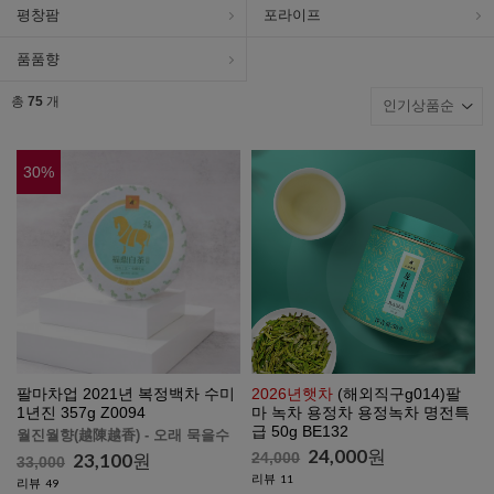
평창팜
포라이프
품품향
총
75
개
30
%
팔마차업 2021년 복정백차 수미
2026년햇차
(해외직구g014)팔
1년진 357g Z0094
마 녹차 용정차 용정녹차 명전특
급 50g BE132
월진월향(越陳越香) - 오래 묵을수
24,000
원
록 향이 깊고 맛있어집니다.
23,100
원
24,000
33,000
리뷰
11
리뷰
49