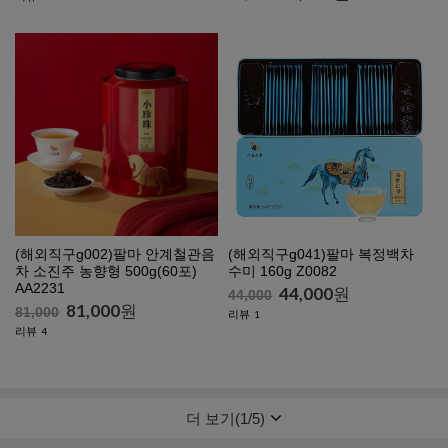
(해외직구g002)팔마 안계철관음
(해외직구g041)팔마 복정백차
차 소진주 농향형 500g(60포)
수미 160g Z0082
AA2231
44,000
원
44,000
81,000
원
81,000
리뷰
1
리뷰
4
더 보기(
1
/
5
)