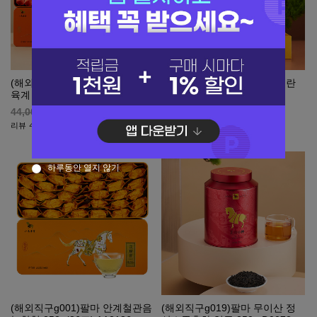
(해외직구g031)팔마 조주 밀란
(해외직구g027)팔마 무이암차
향단총 우롱차 160g AD170
육계 우롱차 160g AD119
44,000
원
44,000
원
44,000
44,000
리뷰
리뷰
5
4
하루동안 열지 않기
(해외직구g001)팔마 안계철관음
(해외직구g019)팔마 무이산 정