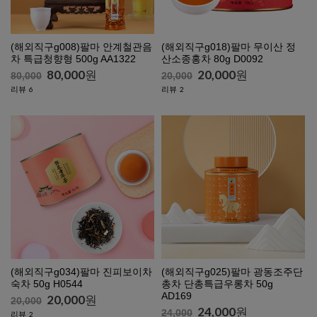
(해외직구g018)팔마 무이산 정
(해외직구g008)팔마 안계철관음
산소종홍차 80g D0092
차 특급청향형 500g AA1322
20,000
원
80,000
원
20,000
80,000
리뷰
리뷰
2
6
(해외직구g034)팔마 진피보이차
(해외직구g025)팔마 광동조주단
숙차 50g H0544
총차 단총특급우롱차 50g
AD169
20,000
원
20,000
24,000
원
24,000
리뷰
2