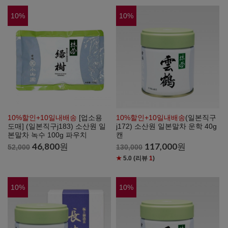
10
%
10
%
10%할인+10일내배송
[업소용
10%할인+10일내배송
(일본직구
도매] (일본직구j183) 소산원 일
j172) 소산원 일본말차 운학 40g
본말차 녹수 100g 파우치
캔
46,800
원
117,000
원
52,000
130,000
★
5.0
(리뷰
1
)
10
%
10
%