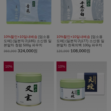
10%할인+10일내배송
[업소용
10%할인+10일내배송
[업소용
도매] (일본직구j185) 소산원 일
도매] (일본직구j177) 소산원 일
본말차 청람 500g 파우치
본말차 천목의백 100g 파우치
324,000
원
108,000
원
360,000
120,000
10
%
10
%