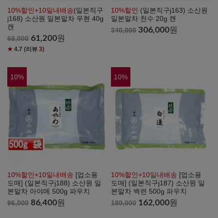
10%할인+10일내배송
(일본직구
10%할인
(일본직구j163) 소산원
j168) 소산원 일본말차 우현 40g
일본말차 천수 20g 캔
캔
306,000
원
340,000
61,200
원
68,000
★
4.7
(리뷰
3
)
10
%
10
%
10%할인+10일내배송
[업소용
10%할인+10일내배송
[업소용
도매] (일본직구j188) 소산원 일
도매] (일본직구j187) 소산원 일
본말차 아야메 500g 파우치
본말차 백련 500g 파우치
86,400
원
162,000
원
96,000
180,000