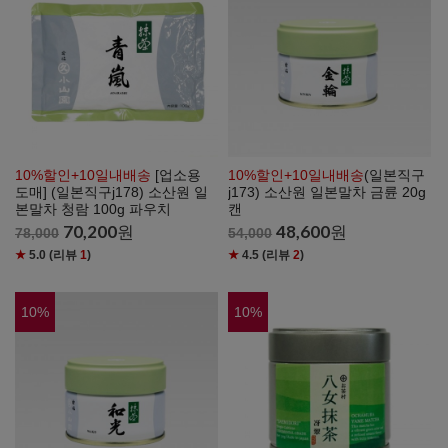
10%할인+10일내배송
[업소용
10%할인+10일내배송
(일본직구
도매] (일본직구j178) 소산원 일
j173) 소산원 일본말차 금륜 20g
본말차 청람 100g 파우치
캔
70,200
원
48,600
원
78,000
54,000
★
5.0
(리뷰
1
)
★
4.5
(리뷰
2
)
10
%
10
%