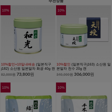
추천상품
10
%
10
%
10%할인+10일내배송
(일본직구
10%할인
(일본직구j163) 소산원 일
j182) 소산원 일본말차 화광 40g 캔
본말차 천수 20g 캔
73,800
원
306,000
원
82,000
원
340,000
원
10
%
10
%