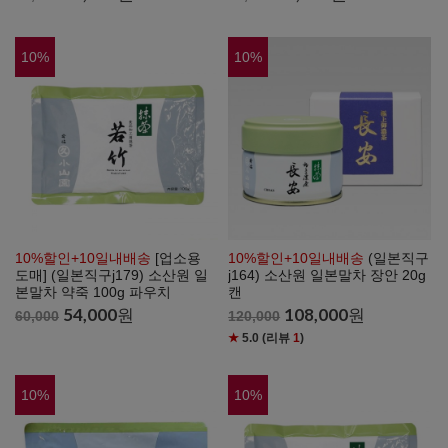
10
%
10
%
10%할인+10일내배송
[업소용
10%할인+10일내배송
(일본직구
도매] (일본직구j179) 소산원 일
j164) 소산원 일본말차 장안 20g
본말차 약죽 100g 파우치
캔
54,000
원
108,000
원
60,000
120,000
★
5.0
(리뷰
1
)
10
%
10
%