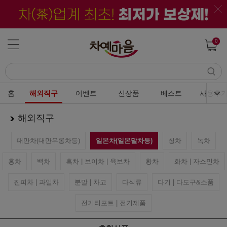
0
홈
해외직구
이벤트
신상품
베스트
사용후
해외직구
대만차(대만우롱차등)
일본차(일본말차등)
청차
녹차
홍차
백차
흑차 | 보이차 | 육보차
황차
화차 | 자스민차
진피차 | 과일차
분말 | 차고
다식류
다기 | 다도구&소품
전기티포트 | 전기제품