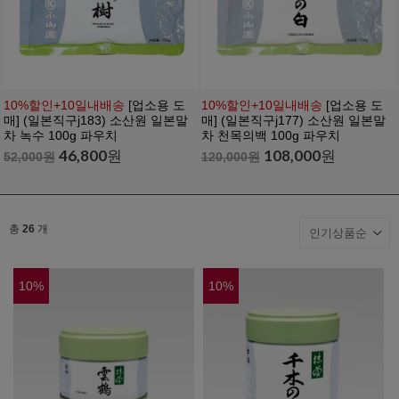
10%할인+10일내배송
[업소용 도
10%할인+10일내배송
[업소용 도
매] (일본직구j183) 소산원 일본말
매] (일본직구j177) 소산원 일본말
차 녹수 100g 파우치
차 천목의백 100g 파우치
46,800
원
108,000
원
52,000
원
120,000
원
총
26
개
10
%
10
%