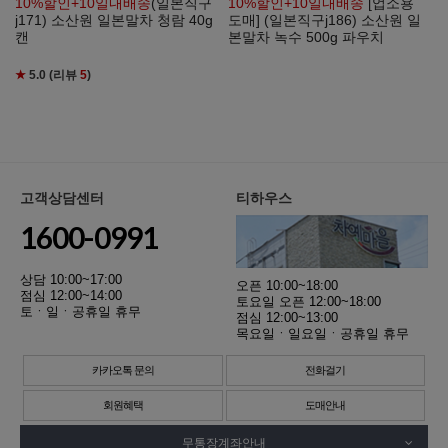
10%할인+10일내배송
(일본직구
10%할인+10일내배송
[업소용
j171) 소산원 일본말차 청람 40g
도매] (일본직구j186) 소산원 일
캔
본말차 녹수 500g 파우치
★
5.0
(리뷰
5
)
고객상담센터
티하우스
1600-0991
상담 10:00~17:00
오픈 10:00~18:00
점심 12:00~14:00
토요일 오픈 12:00~18:00
토ㆍ일ㆍ공휴일 휴무
점심 12:00~13:00
목요일ㆍ일요일ㆍ공휴일 휴무
카카오톡 문의
전화걸기
회원혜택
도매안내
무통장계좌안내