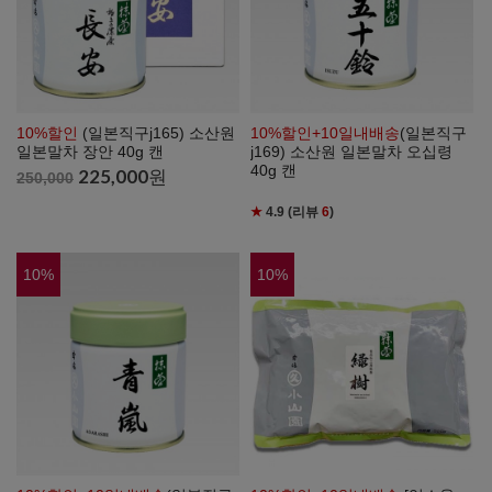
10%할인
(일본직구j165) 소산원
10%할인+10일내배송
(일본직구
일본말차 장안 40g 캔
j169) 소산원 일본말차 오십령
40g 캔
225,000
원
250,000
★
4.9
(리뷰
6
)
10
%
10
%