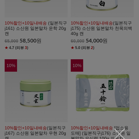
10%할인+10일내배송
(일본직구
10%할인+10일내배송
(일본직구
j161) 소산원 일본말차 운학 20g
j175) 소산원 일본말차 천목의백
캔
40g 캔
58,500
원
54,000
원
65,000
60,000
★
4.7
(리뷰
3
)
★
5.0
(리뷰
2
)
10
%
10
%
10%할인+10일내배송
(일본직구
10%할인+10일내배송
[업소용
j167) 소산원 일본말차 우현 20g
도매] (일본직구j176) 소산원 일
캔
본말차 오십령 100g 파우치