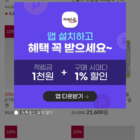
39,600
원
82,800
원
44,000
92,000
★
5.0
(리뷰
1
)
10
%
10
%
10%할인+10일내배송
(일본직구
10%할인+10일내배송
[업소용
j174) 소산원 일본말차 금륜 40g
도매] (일본직구j180) 소산원 일
캔
본말차 아야메 100g 파우치
85,500
원
21,600
원
95,000
24,000
하루동안 열지 않기
10
%
10
%