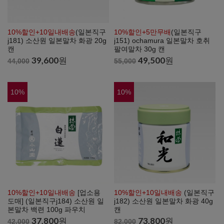
10%할인+10일내배송
(일본직구
10%할인+5만무배
(일본직구
j181) 소산원 일본말차 화광 20g
j151) ochamura 일본말차 호취
캔
팔여말차 30g 캔
39,600
원
49,500
원
44,000
55,000
10
%
10
%
10%할인+10일내배송
[업소용
10%할인+10일내배송
(일본직구
도매] (일본직구j184) 소산원 일
j182) 소산원 일본말차 화광 40g
본말차 백련 100g 파우치
캔
37,800
원
73,800
원
42,000
82,000