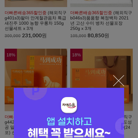
더빠른배송365할인중
(해외직구
더빠른배송365할인중
(해외직구
g401s3)팔마 안계철관음차 특급
b046s3)품품향 복정백차 2021
새진주 1000 농향 우롱차 150g
년 고산 수미 병차 선물포장
선물세트 x 3개
250g x 3개
231,000
원
80,850
원
300,000
105,000
18
%
18
%
더빠른배송365할인중
(해외직구
더빠른배송365할인중
(해외직구
g442s1)팔마 조주단총차 마도성
g441s1)팔마 조주단총차 마도성
공 밀란향 단총 우롱차 192g(24
공 압시향 단총 우롱차 192g(24
포) 선물세트
포) 선물세트