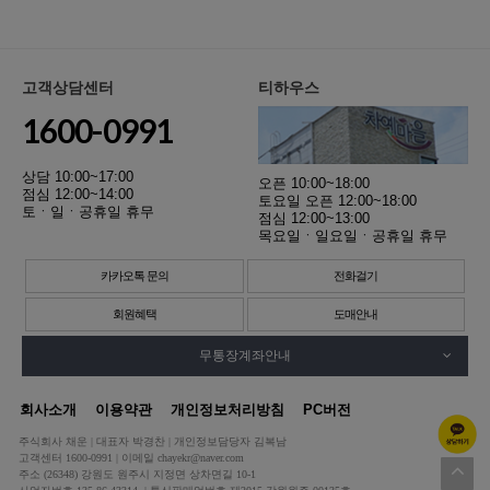
고객상담센터
티하우스
1600-0991
상담 10:00~17:00
오픈 10:00~18:00
점심 12:00~14:00
토요일 오픈 12:00~18:00
토ㆍ일ㆍ공휴일 휴무
점심 12:00~13:00
목요일ㆍ일요일ㆍ공휴일 휴무
카카오톡 문의
전화걸기
회원혜택
도매안내
무통장계좌안내
회사소개
이용약관
개인정보처리방침
PC버전
주식회사 채운 | 대표자 박경찬 | 개인정보담당자 김복남
고객센터 1600-0991 | 이메일 chayekr@naver.com
주소 (26348) 강원도 원주시 지정면 상차면길 10-1