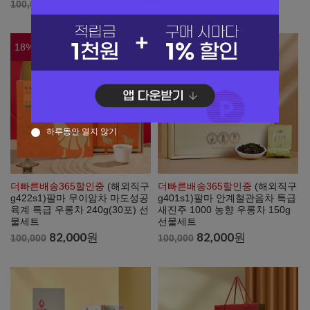
82,000
원
82,000
원
100,000
100,000
18
%
18
%
하루동안 열지 않기
더빠른배송365할인중
(해외직구
더빠른배송365할인중
(해외직구
g422s1)팔마 무이암차 마도성공
g401s1)팔마 안계철관음차 특급
육계 특급 우롱차 240g(30포) 선
새진주 1000 농향 우롱차 150g
물세트
선물세트
82,000
원
82,000
원
100,000
100,000