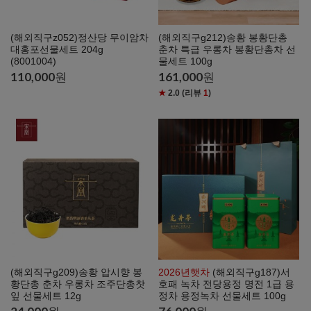
(해외직구z052)정산당 무이암차
(해외직구g212)송황 봉황단총
대홍포선물세트 204g
춘차 특급 우롱차 봉황단총차 선
(8001004)
물세트 100g
110,000
원
161,000
원
★
2.0
(리뷰
1
)
(해외직구g209)송황 압시향 봉
2026년햇차
(해외직구g187)서
황단총 춘차 우롱차 조주단총찻
호패 녹차 전당용정 명전 1급 용
잎 선물세트 12g
정차 용정녹차 선물세트 100g