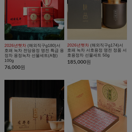
2026년햇차
(해외직구g174)서
2026년햇차
(해외직구g180)서
호패 녹차 서호용정 명전 정품 서
호패 녹차 전당용정 명전 특급 용
호용정차 선물세트 50g
정차 용정녹차 선물세트(A형)
100g
185,000
원
76,000
원