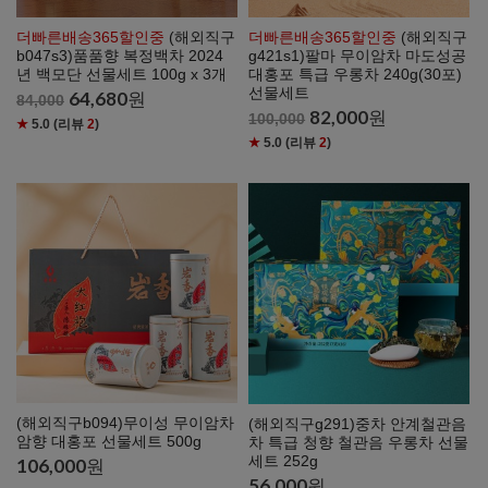
더빠른배송365할인중
(해외직구
더빠른배송365할인중
(해외직구
b047s3)품품향 복정백차 2024
g421s1)팔마 무이암차 마도성공
년 백모단 선물세트 100g x 3개
대홍포 특급 우롱차 240g(30포)
선물세트
64,680
원
84,000
82,000
원
100,000
★
5.0
(리뷰
2
)
★
5.0
(리뷰
2
)
(해외직구b094)무이성 무이암차
(해외직구g291)중차 안계철관음
암향 대홍포 선물세트 500g
차 특급 청향 철관음 우롱차 선물
세트 252g
106,000
원
56,000
원