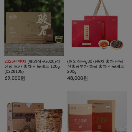
2026년햇차
(해외직구z028)정
(해외직구g307)중차 홍차 운남
산당 모카 홍차 선물세트 120g
전홍공부차 특급 홍차 선물세트
(0228105)
200g
69,000
원
48,000
원