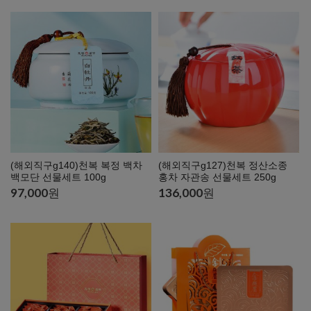
(해외직구g127)천복 정산소종
(해외직구g140)천복 복정 백차
홍차 자관송 선물세트 250g
백모단 선물세트 100g
136,000
원
97,000
원