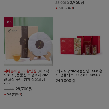
22,960
원
28,000
★
5.0
(리뷰
3
)
18
%
더빠른배송365할인중
(해외직구
(해외직구z026)정산당 1568 홍
b046s1)품품향 복정백차 2021
차 선물세트 200g (002085N)
년 고산 수미 병차 선물포장
240,000
원
250g
28,700
원
35,000
★
5.0
(리뷰
1
)