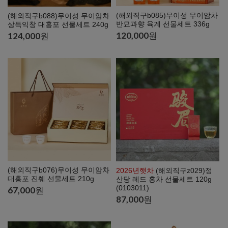
(해외직구b085)무이성 무이암차
(해외직구b088)무이성 무이암차
반묘과향 육계 선물세트 336g
상득익창 대홍포 선물세트 240g
120,000
원
124,000
원
(해외직구b076)무이성 무이암차
2026년햇차
(해외직구z029)정
대홍포 진췌 선물세트 210g
산당 레드 홍차 선물세트 120g
(0103011)
67,000
원
87,000
원