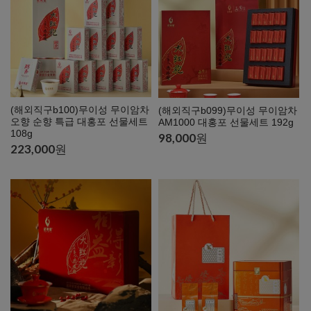
(해외직구b100)무이성 무이암차
(해외직구b099)무이성 무이암차
오향 순향 특급 대홍포 선물세트
AM1000 대홍포 선물세트 192g
108g
98,000
원
223,000
원