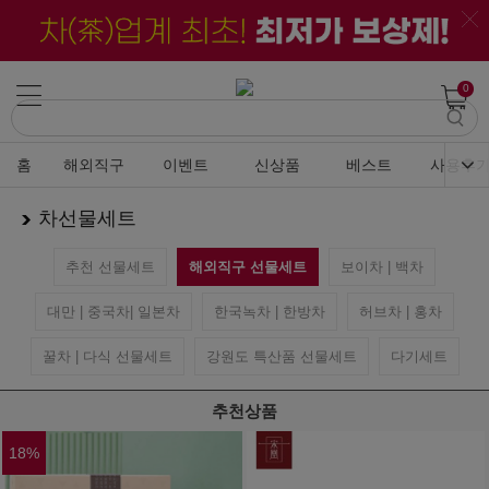
0
홈
해외직구
이벤트
신상품
베스트
사용후
차선물세트
추천 선물세트
해외직구 선물세트
보이차 | 백차
대만 | 중국차| 일본차
한국녹차 | 한방차
허브차 | 홍차
꿀차 | 다식 선물세트
강원도 특산품 선물세트
다기세트
추천상품
18
%