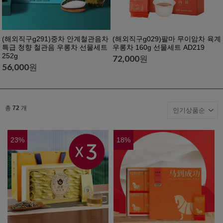
(해외직구g291)중차 안계철관음차
(해외직구g029)팔마 무이암차 육계
특급 청향 철관음 우롱차 선물세트
우롱차 160g 선물세트 AD219
252g
72,000
원
56,000
원
총
72
개
23
%
18
%