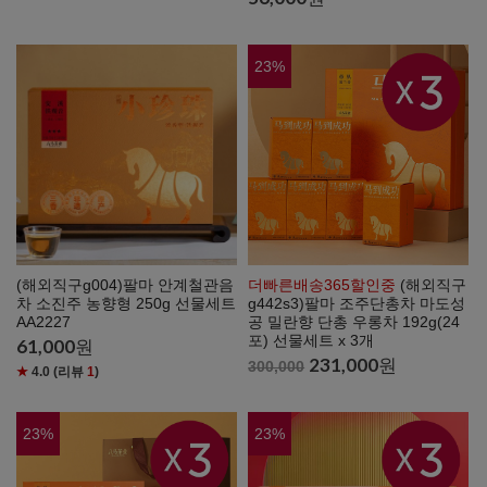
23
%
(해외직구g004)팔마 안계철관음
더빠른배송365할인중
(해외직구
차 소진주 농향형 250g 선물세트
g442s3)팔마 조주단총차 마도성
AA2227
공 밀란향 단총 우롱차 192g(24
포) 선물세트 x 3개
61,000
원
231,000
원
300,000
★
4.0
(리뷰
1
)
23
%
23
%