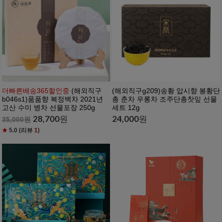
더빠른배송365할인중
(해외직구
(해외직구g209)송황 압시향 봉황단
b046s1)품품향 복정백차 2021년
총 춘차 우롱차 조주단총찻잎 선물
고산 수미 병차 선물포장 250g
세트 12g
28,700
원
24,000
원
35,000
원
★
5.0
(리뷰
1
)