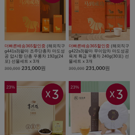
더빠른배송365할인중
(해외직구
더빠른배송365할인중
(해외직구
g441s3)팔마 조주단총차 마도성
g422s3)팔마 무이암차 마도성공
공 압시향 단총 우롱차 192g(24
육계 특급 우롱차 240g(30포) 선
포) 선물세트 x 3개
물세트 x 3개
231,000
원
231,000
원
300,000
300,000
23
%
23
%