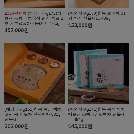
2026년햇차
(해외직구g172)서
(해외직구g159)천복 보이차 81
호패 녹차 서호용정 명전 특급 2
괴 차전 선물세트 486g
호 서호용정차 선물세트 100g
153,000
원
157,000
원
(해외직구g151)천복 복정 백차
(해외직구g141)천복 복정 백차
고산 공미 노차 진피백차 381g
백모단 소방괴긴압백차 선물세
선물세트
트 384g
202,000
원
145,000
원