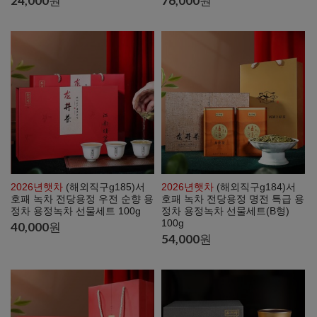
24,000
원
76,000
원
2026년햇차
(해외직구g185)서
2026년햇차
(해외직구g184)서
호패 녹차 전당용정 우전 순향 용
호패 녹차 전당용정 명전 특급 용
정차 용정녹차 선물세트 100g
정차 용정녹차 선물세트(B형)
100g
40,000
원
54,000
원