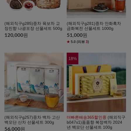
(해외직구g285)중차 육보차 교
(해외직구g281)중차 안화흑차
장진향 나광포장 선물세트 500g
금화복전 선물세트 1000g
120,000
원
51,000
원
★
5.0
(리뷰
3
)
18
%
(해외직구g257)중차 백차 고산
더빠른배송365할인중
(해외직구
백모단 산차 선물세트 300g
b047s1)품품향 복정백차 2024
년 백모단 선물세트 100g
56,000
원