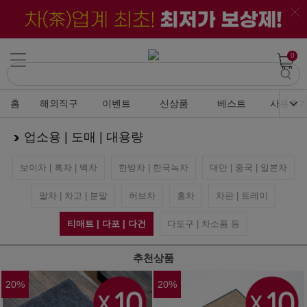
0
홈
해외직구
이벤트
신상품
베스트
사용후
업소용 | 도매 | 대용량
보이차 | 흑차 | 백차
한방차 | 한국녹차
대만 | 중국 | 일본차
말차 | 차고 | 분말
허브차
홍차
차판 | 트레이
티매트 | 다포 | 다건
다도구 | 차소품 등
추천상품
20
%
20
%