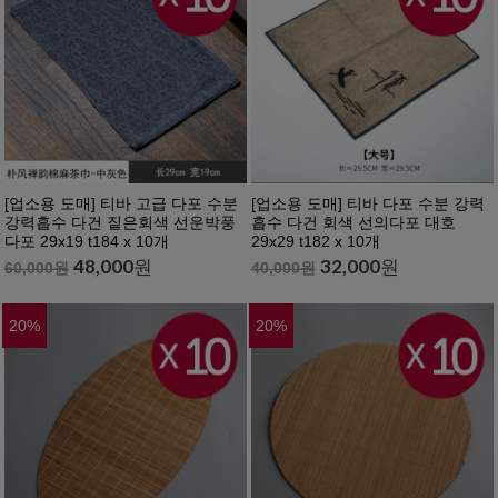
[업소용 도매] 티바 고급 다포 수분
[업소용 도매] 티바 다포 수분 강력
강력흡수 다건 짙은회색 선운박풍
흡수 다건 회색 선의다포 대호
다포 29x19 t184 x 10개
29x29 t182 x 10개
48,000
원
32,000
원
60,000
원
40,000
원
20
%
20
%