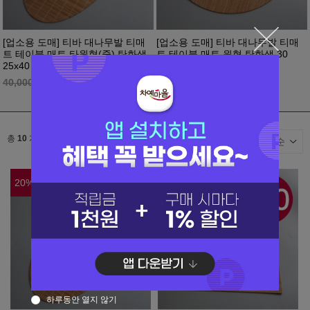
[업소용 도매] 티바 대나무발 티매
[업소용 도매] 티바 대나무발 티매
트 테이블 매트 타원형(중) 탄화색
트 테이블 매트 원형 탄화색 30
25x40 t041 x 10개
t042 x 10개
32,000
원
32,000
원
40,000
원
40,000
원
총
10
개
20
%
20
%
하루동안 열지 않기