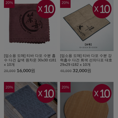
20
%
20
%
[업소용 도매] 티바 다포 수분 흡
[업소용 도매] 티바 다포 수분 강
수 다건 갈색 원차운 30x30 t181
력흡수 다건 회색 선의다포 대호
x 10개
29x29 t182 x 10개
16,000
원
32,000
원
20,000
40,000
20
%
20
%