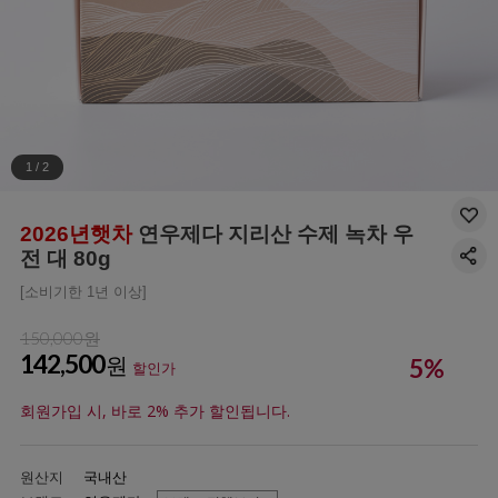
1
/
2
2026년햇차
연우제다 지리산 수제 녹차 우
전 대 80g
[소비기한 1년 이상]
150,000원
142,500
원
5
%
할인가
회원가입 시, 바로 2% 추가 할인됩니다.
원산지
국내산