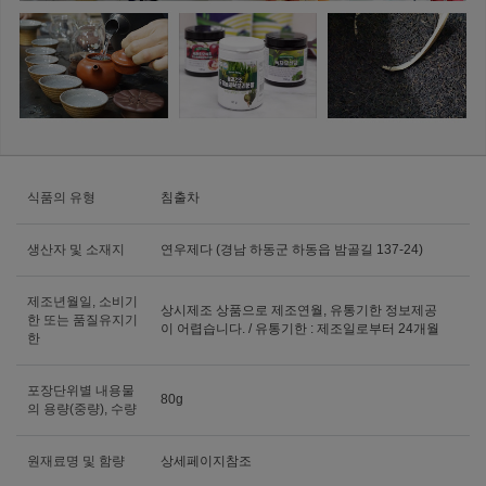
식품의 유형
침출차
생산자 및 소재지
연우제다 (경남 하동군 하동읍 밤골길 137-24)
제조년월일, 소비기
상시제조 상품으로 제조연월, 유통기한 정보제공
한 또는 품질유지기
이 어렵습니다. / 유통기한 : 제조일로부터 24개월
한
포장단위별 내용물
80g
의 용량(중량), 수량
원재료명 및 함량
상세페이지참조