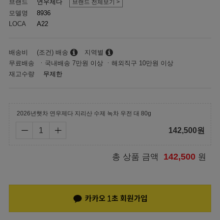
브랜드
연우제다
브랜드 전체보기 >
모델명
8936
LOCA
A22
배송비
(조건) 배송
지역별
무료배송 ㆍ국내배송 7만원 이상 ㆍ해외직구 10만원 이상
재고수량
무제한
2026년햇차 연우제다 지리산 수제 녹차 우전 대 80g
142,500
원
142,500
총 상품 금액
원