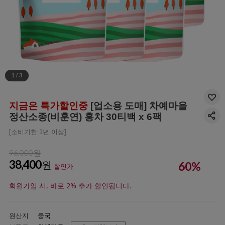
1
/
3
지금은 특가할인중
[업소용 도매] 차예마을
정산소종(비훈연) 홍차 30티백 x 6팩
[소비기한 1년 이상]
96,000원
38,400
원
60
%
할인가
회원가입 시, 바로 2% 추가 할인됩니다.
원산지
중국