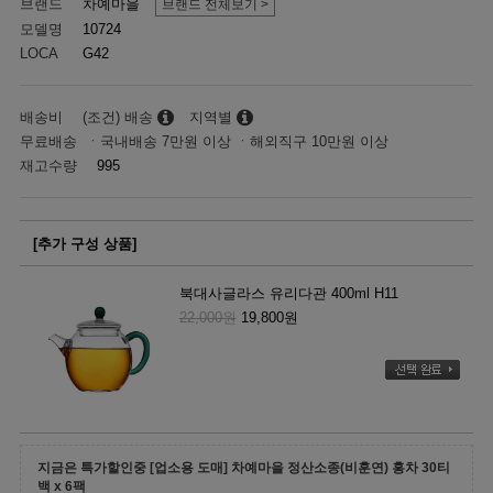
브랜드
차예마을
브랜드 전체보기 >
모델명
10724
LOCA
G42
배송비
(조건) 배송
지역별
무료배송 ㆍ국내배송 7만원 이상 ㆍ해외직구 10만원 이상
재고수량
995
[추가 구성 상품]
북대사글라스 유리다관 400ml H11
22,000원
19,800원
지금은 특가할인중 [업소용 도매] 차예마을 정산소종(비훈연) 홍차 30티
백 x 6팩