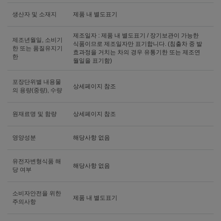
생산자 및 소재지
제품 내 별도표기
제조일자 : 제품 내 별도표기 / 장기보관이 가능한
제조년월일, 소비기
식품이므로 제조일자만 표기합니다. (침출차 중 발
한 또는 품질유지기
효과정을 거치는 차의 경우 유통기한 또는 제조연
한
월일을 표기함)
포장단위별 내용물
상세페이지 참조
의 용량(중량), 수량
원재료명 및 함량
상세페이지 참조
영양성분
해당사항 없음
유전자변형식품 해
해당사항 없음
당 여부
소비자안전을 위한
제품 내 별도표기
주의사항