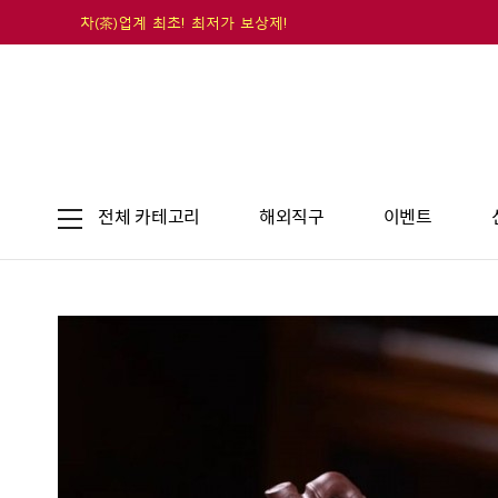
차(茶)업계 최초! 최저가 보상제!
전체 카테고리
해외직구
이벤트