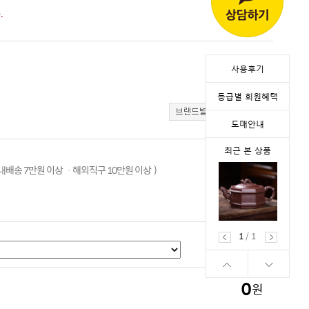
.
사용후기
등급별 회원혜택
도매안내
최근 본 상품
배송 7만원 이상 ㆍ해외직구 10만원 이상 )
1
/
1
0
원