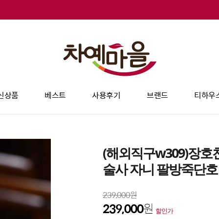
신상품
베스트
사용후기
브랜드
티하우
(해외직구w309)장
술사 자니 팔방죽단호 
239,000원
239,000
원
할인가