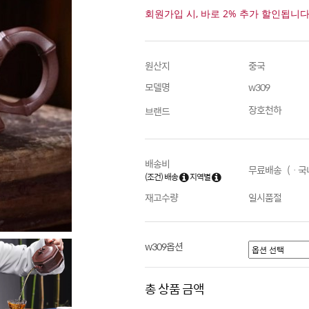
회원가입 시, 바로 2% 추가 할인됩니다
원산지
중국
모델명
w309
장호천하
브랜드
배송비
무료배송 (ㆍ국내
(조건) 배송
지역별
재고수량
일시품절
w309옵션
총 상품 금액