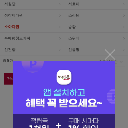
서원당
서호패
성야제다원
소산원
소아다원
송황
수예평창오가피
스위티
신전향
신풍명
총
5
개
7
%
5
%