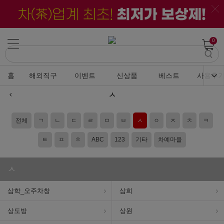
0
홈
해외직구
이벤트
신상품
베스트
사용후
ㅅ
전체
ㄱ
ㄴ
ㄷ
ㄹ
ㅁ
ㅂ
ㅅ
ㅇ
ㅈ
ㅊ
ㅋ
ㅌ
ㅍ
ㅎ
ABC
123
기타
차예마을
ㅅ
삼학_오주차창
삼희
상도방
상원