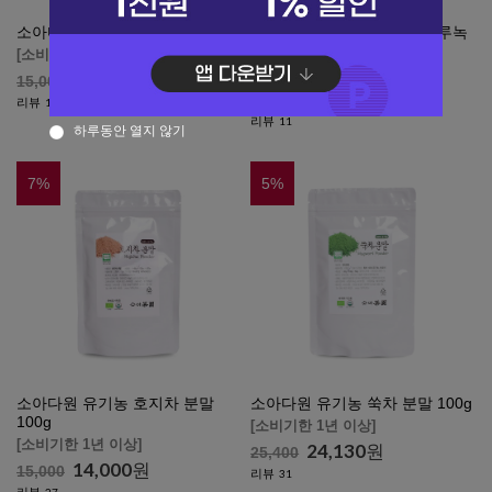
소아다원 유기농 말차 100g
소아다원 유기농 향 진한 가루녹
차 200g
[소비기한 1년 이상]
[소비기한 1년 이상]
14,000
원
15,000
11,400
원
12,000
리뷰
138
리뷰
11
하루동안 열지 않기
7
%
5
%
소아다원 유기농 호지차 분말
소아다원 유기농 쑥차 분말 100g
100g
[소비기한 1년 이상]
[소비기한 1년 이상]
24,130
원
25,400
14,000
원
15,000
리뷰
31
리뷰