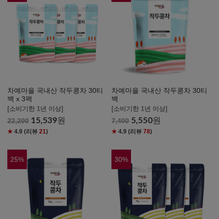
차예마을 국내산 작두콩차 30티
차예마을 국내산 작두콩차 30티
백 x 3팩
백
[소비기한 1년 이상]
[소비기한 1년 이상]
15,539
원
5,550
원
22,200
7,400
★
4.9
(리뷰
21
)
★
4.9
(리뷰
78
)
25
%
30
%