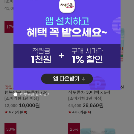
[소비기한 1년 이상]
17,800
원
19,000
28,700
원
41,000
17
%
35
%
맛있게 물마시기
오가뷰 유기농
[업소용 도매] 차예마을 국내산
행복담은 작두콩차 70g
작두콩차 30티백 x 6팩
하루동안 열지 않기
[소비기한 1년 이상]
[소비기한 1년 이상]
10,000
원
28,860
원
12,000
44,400
★
4.7
(리뷰
8
)
★
4.8
(리뷰
4
)
30
%
25
%