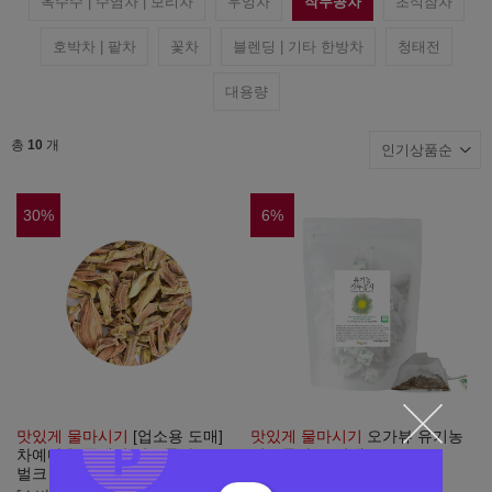
옥수수 | 수염차 | 보리차
우엉차
작두콩차
초석잠차
호박차 | 팥차
꽃차
블렌딩 | 기타 한방차
청태전
대용량
총
10
개
30
%
6
%
맛있게 물마시기
[업소용 도매]
맛있게 물마시기
오가뷰 유기농
차예마을 국내산 작두콩차 1kg
작두콩차 50티백
벌크
[소비기한 1년 이상]