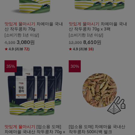
맛있게 물마시기
차예마을 국내
맛있게 물마시기
차예마을 국내
산 작두콩차 70g
산 작두콩차 70g x 3팩
[소비기한 1년 이상]
[소비기한 1년 이상]
3,080
원
8,610
원
4,100
12,300
★
4.9
(리뷰
72
)
★
4.9
(리뷰
16
)
35
%
30
%
맛있게 물마시기
[업소용 도매]
[업소용 도매] 차예마을 국내산
차예마을 국내산 작두콩차 70g x
작두콩차 500티백 벌크