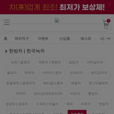
0
홈
해외직구
이벤트
신상품
베스트
사용후
한방차 | 한국녹차
녹차 | 발효차
국화차 | 목련차
감잎차
겨우살이차
귤피차
대추차
더덕차 | 칡차
도라지차
돼지감자차
둥굴레차 | 결명자차
메리골드꽃차
메밀차
흰 | 민들레차
박하차
보리순(새싹보리)차
비트차
뽕잎차
생강차 | 모과차
수국차 | 이슬차
쑥차
여주차
연잎차