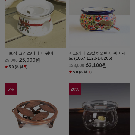
티로직 크리스티나 티워머
자크라디 스칼렛오렌지 워머세
트 (1067,1123-DU205)
25,000
원
25,000
62,100
원
138,000
★
5.0
(리뷰
5
)
★
5.0
(리뷰
1
)
5
%
20
%