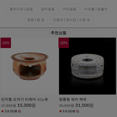
홍차다관 | 용품
말차용품
커피용품
티보틀 | 텀블러
침향 | 향 등
진열대 | 장식장 | 소품 등
추천상품
10
%
10
%
단지형 도자기 티워머 시노유
원통형 워머 백유
15,300
원
31,500
원
17,000
원
35,000
원
★
3.0
(리뷰
2
)
★
5.0
(리뷰
2
)