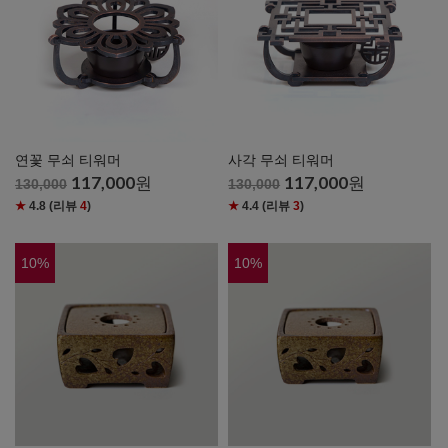
연꽃 무쇠 티워머
사각 무쇠 티워머
117,000
원
117,000
원
130,000
130,000
★
4.8
(리뷰
4
)
★
4.4
(리뷰
3
)
10
%
10
%