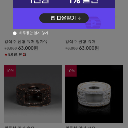
하루동안 열지 않기
강석주 원형 워머 청자유
강석주 원형 워머
63,000
원
63,000
원
70,000
70,000
★
5.0
(리뷰
2
)
10
%
10
%