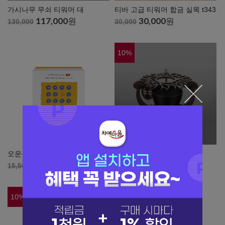
가시나무 무쇠 티워머 대
티바 고급 티워머 합금 실목 t343
117,000
원
30,000
원
130,000
30,000
10
%
오운산 천연 밀랍초 1입
가시나무 무쇠 티워머 소
15,500
원
99,000
원
15,500
110,000
10
%
10
%