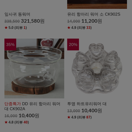
잎사귀 동워머
유리 항아리 워머 소 CK902S
321,580
원
11,200
원
338,500
14,000
★
5.0
(리뷰
1
)
★
4.9
(리뷰
33
)
35
%
20
%
단종특가
DD 유리 항아리 워머
투명 하트유리워머 대
대 CK902A
10,400
원
13,000
10,400
원
16,000
★
4.9
(리뷰
87
)
★
4.8
(리뷰
40
)