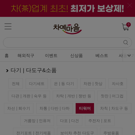
0
홈
해외직구
이벤트
신상품
베스트
사용후
다기 | 다도구&소품
전체
다기세트
은 | 동 다기
차판 | 찻상
자사호
다관 | 개완 | 숙우 등
차탁 | 개반 | 쟁반 등
찻잔 | 머그컵
차선 | 퇴수기
차통 | 다반 | 다하
티워머
차칙 | 차도구 등
거름망 | 인퓨저
다포 | 다건
주전자 | 포트
전기포트 | 전기제품
보이차 추천 다도구
주방용품