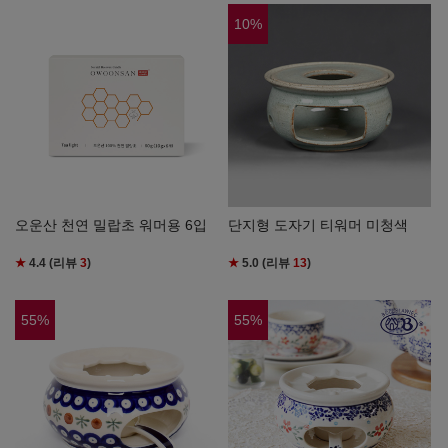
10
%
오운산 천연 밀랍초 워머용 6입
단지형 도자기 티워머 미청색
★
4.4
(리뷰
3
)
★
5.0
(리뷰
13
)
55
%
55
%