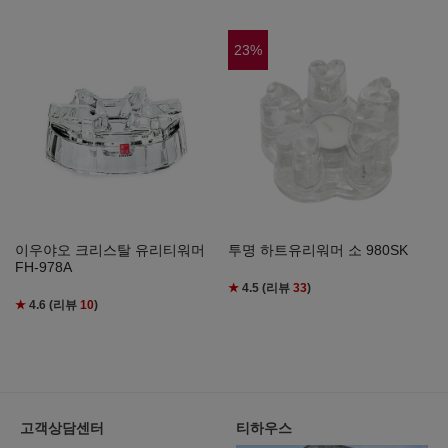
23
%
이우야오 크리스탈 유리티워머
투명 하트유리워머 소 980SK
FH-978A
★
4.5
(리뷰
33
)
★
4.6
(리뷰
10
)
고객상담센터
티하우스