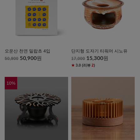
오운산 천연 밀랍초 4입
단지형 도자기 티워머 시노유
50,900
원
15,300
원
50,900
17,000
★
3.0
(리뷰
2
)
10
%