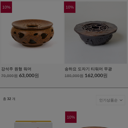
10
%
10
%
강석주 원형 워머
송하요 도자기 티워머 무광
63,000
원
162,000
원
70,000
원
180,000
원
총
32
개
10
%