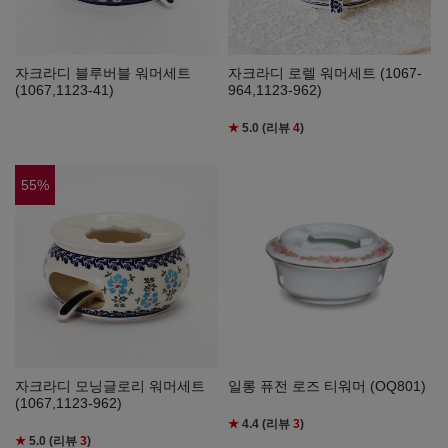
자크라디 블루버블 워머세트
자크라디 로렐 워머세트 (1067-
(1067,1123-41)
964,1123-962)
★
5.0
(리뷰
4
)
55
%
자크라디 모닝글로리 워머세트
일롱 퓨전 로즈 티워머 (OQ801)
(1067,1123-962)
★
4.4
(리뷰
3
)
★
5.0
(리뷰
3
)