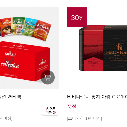
30
%
션 25티백
베티나르디 홍차 아쌈 CTC 100
품절
★
5.0
(리뷰
3
)
년 이상]
[소비기한 1년 이상]