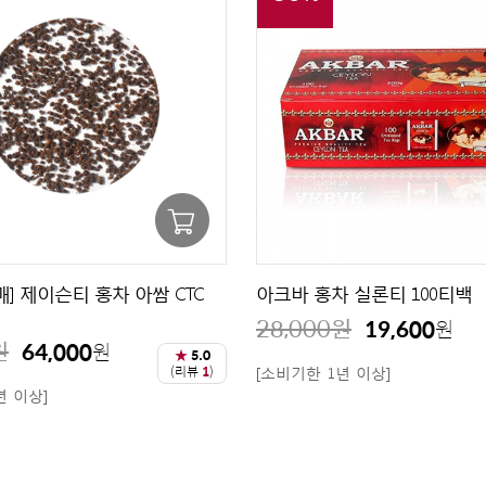
매] 제이슨티 홍차 아쌈 CTC
아크바 홍차 실론티 100티백
28,000
원
19,600
원
원
64,000
원
★
5.0
(리뷰
1
)
[소비기한 1년 이상]
년 이상]