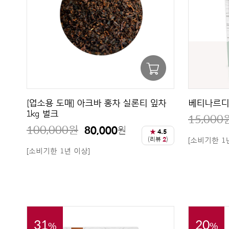
[업소용 도매] 아크바 홍차 실론티 잎차
베티나르디 홍
1kg 벌크
15,000
100,000
원
80,000
원
★
4.5
(리뷰
2
)
[소비기한 1
[소비기한 1년 이상]
31
20
%
%