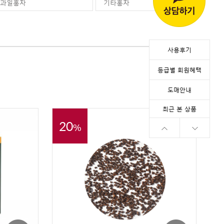
과일홍차
기타홍차
사용후기
등급별 회원혜택
도매안내
최근 본 상품
20
%