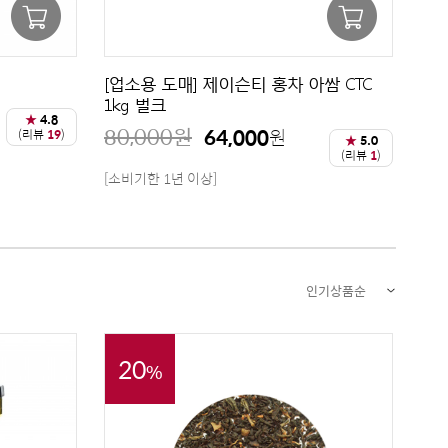
[업소용 도매] 제이슨티 홍차 아쌈 CTC
1kg 벌크
★
4.8
80,000
원
64,000
원
(리뷰
19
)
★
5.0
(리뷰
1
)
[소비기한 1년 이상]
인기상품순
20
%