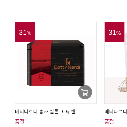
31
31
%
%
베티나르디 홍차 실론 100g 캔
베티나르디 
품절
품절