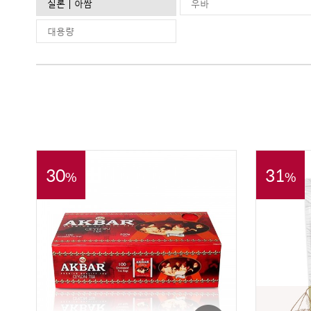
실론 | 아쌈
우바
대용량
30
31
%
%