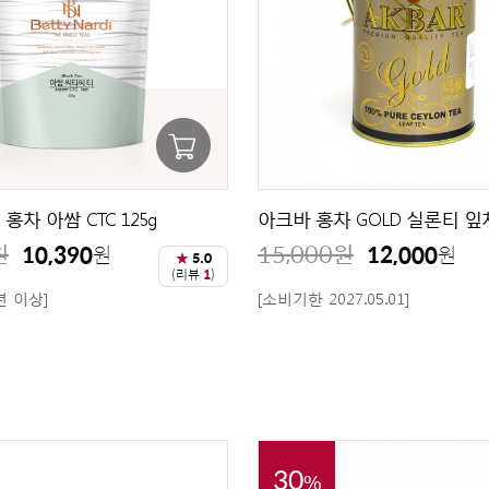
차 아쌈 CTC 125g
아크바 홍차 GOLD 실론티 잎차
원
15,000
원
10,390
12,000
원
원
★
5.0
(리뷰
1
)
년 이상]
[소비기한 2027.05.01]
30
%