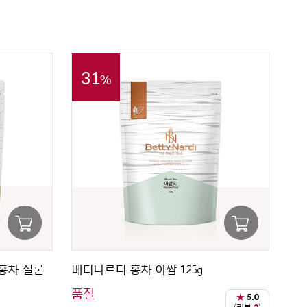
31
%
홍차 실론
베티나르디 홍차 아쌈 125g
품절
★
5.0