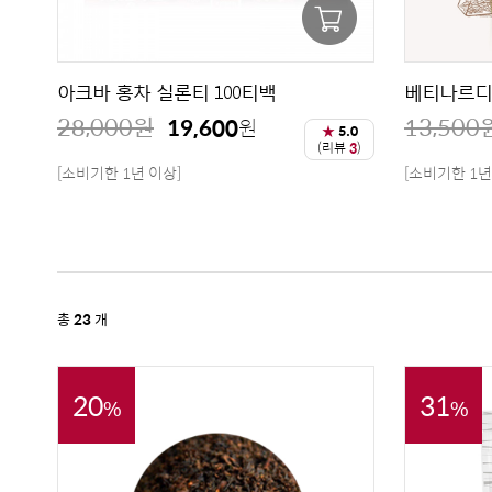
아크바 홍차 실론티 100티백
베티나르디 
28,000
원
13,500
19,600
원
★
5.0
(리뷰
3
)
[소비기한 1년 이상]
[소비기한 1년
총
23
개
20
31
%
%