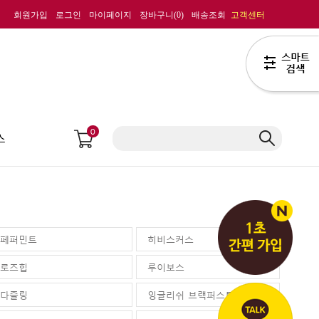
회원가입
로그인
마이페이지
장바구니(
0
)
배송조회
고객센터
0
스
페퍼민트
히비스커스
로즈힙
루이보스
다즐링
잉글리쉬 브랙퍼스트