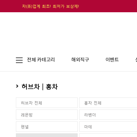
차(茶)업계 최초! 최저가 보상제!
전체 카테고리
해외직구
이벤트
허브차 | 홍차
허브차 전체
홍차 전체
레몬밤
라벤더
펜넬
마테