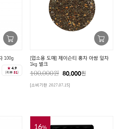
 100g
[업소용 도매] 제이슨티 홍차 아쌈 잎차
1kg 벌크
★
4.9
100,000
원
80,000
원
(리뷰
51
)
[소비기한 2027.07.15]
16
%