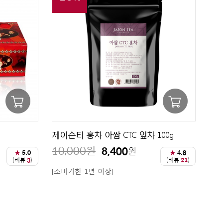
제이슨티 홍차 아쌈 CTC 잎차 100g
10,000
원
8,400
원
★
5.0
★
4.8
(리뷰
3
)
(리뷰
21
)
[소비기한 1년 이상]