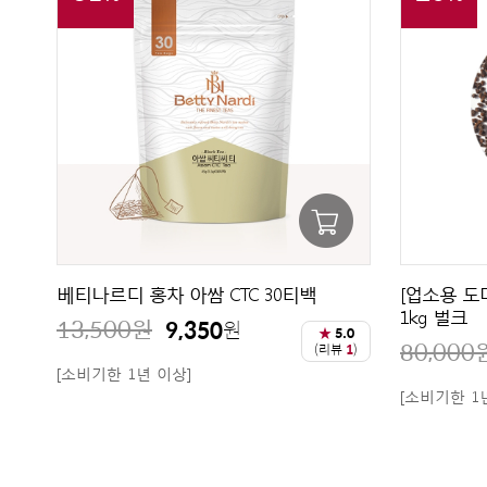
베티나르디 홍차 아쌈 CTC 30티백
[업소용 도
1kg 벌크
13,500
원
9,350
원
★
5.0
80,000
(리뷰
1
)
[소비기한 1년 이상]
[소비기한 1