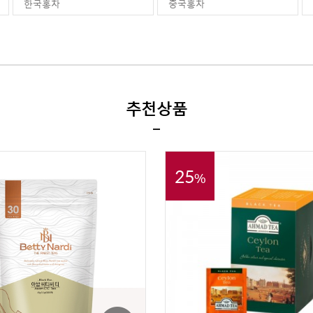
한국홍차
중국홍차
추천상품
25
%