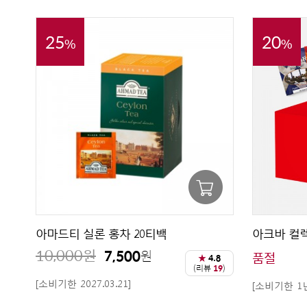
25
20
%
%
아마드티 실론 홍차 20티백
아크바 컬렉
10,000
원
7,500
원
품절
★
4.8
(리뷰
19
)
[소비기한 2027.03.21]
[소비기한 1