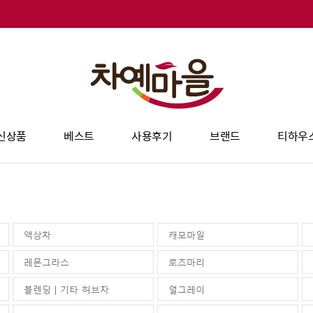
신상품
베스트
사용후기
브랜드
티하우
액상차
캐모마일
레몬그라스
로즈마리
블렌딩 | 기타 허브차
얼그레이