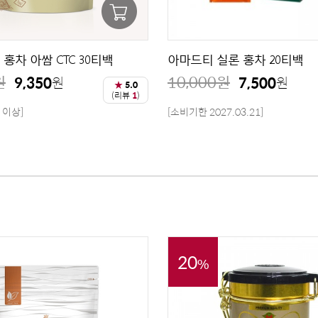
홍차 아쌈 CTC 30티백
아마드티 실론 홍차 20티백
원
10,000
원
9,350
7,500
원
원
★
5.0
(리뷰
1
)
 이상]
[소비기한 2027.03.21]
20
%