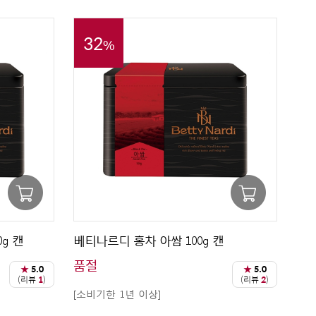
32
%
g 캔
베티나르디 홍차 아쌈 100g 캔
품절
★
5.0
★
5.0
(리뷰
1
)
(리뷰
2
)
[소비기한 1년 이상]