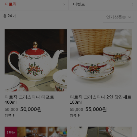
티로직
티컬트
총
24
개
티로직 크리스티나 티포트
티로직 크리스티나 2인 찻잔세트
400ml
180ml
50,000
원
55,000
원
50,000
55,000
리뷰
리뷰
9
9
15
%