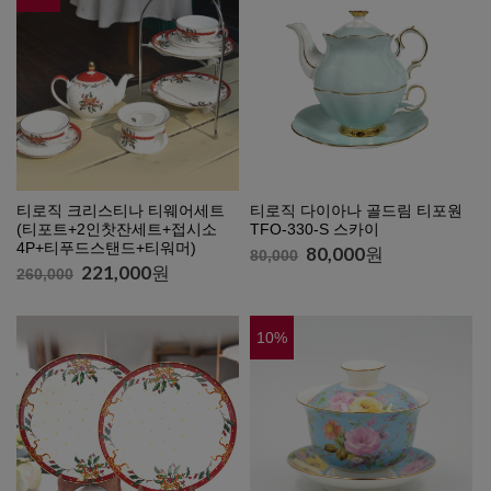
티로직 크리스티나 티웨어세트
티로직 다이아나 골드림 티포원
(티포트+2인찻잔세트+접시소
TFO-330-S 스카이
4P+티푸드스탠드+티워머)
80,000
원
80,000
221,000
원
260,000
10
%