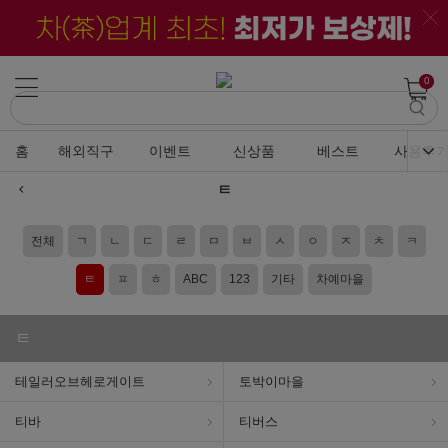
0
홈
해외직구
이벤트
신상품
베스트
사용후
ㅌ
전체
ㄱ
ㄴ
ㄷ
ㄹ
ㅁ
ㅂ
ㅅ
ㅇ
ㅈ
ㅊ
ㅋ
ㅌ
ㅍ
ㅎ
ABC
123
기타
차예마을
ㅌ
테일러오브헤로게이트
토박이마을
티바
티버스