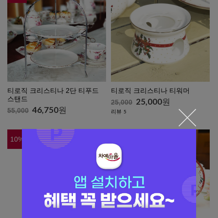
티로직 크리스티나 2단 티푸드
티로직 크리스티나 티워머
스탠드
25,000
원
25,000
46,750
원
55,000
리뷰
5
10
%