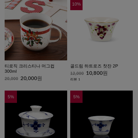
10
%
티로직 크리스티나 머그컵
골드림 하트로즈 찻잔 2P
300ml
10,800
원
12,000
20,000
원
20,000
리뷰
1
5
%
5
%