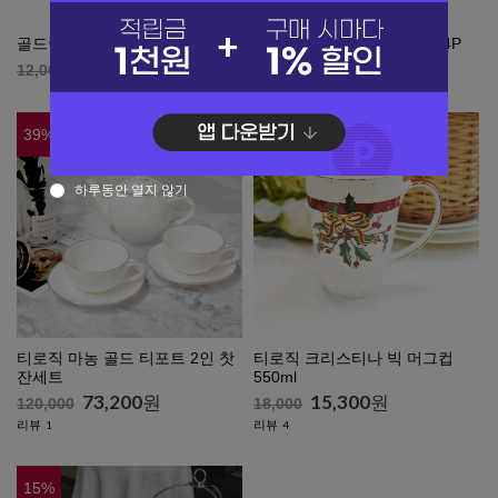
골드림 로즈 찻잔 2P
티로직 크리스티나 접시 소 4P
10,800
원
80,000
원
12,000
80,000
39
%
15
%
하루동안 열지 않기
티로직 마농 골드 티포트 2인 찻
티로직 크리스티나 빅 머그컵
잔세트
550ml
73,200
원
15,300
원
120,000
18,000
리뷰
리뷰
1
4
15
%