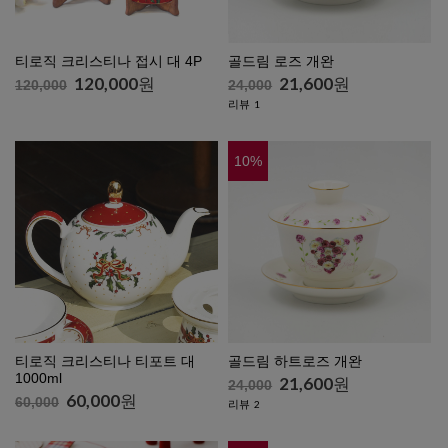
티로직 크리스티나 접시 대 4P
골드림 로즈 개완
120,000
원
21,600
원
120,000
24,000
리뷰
1
10
%
티로직 크리스티나 티포트 대
골드림 하트로즈 개완
1000ml
21,600
원
24,000
60,000
원
60,000
리뷰
2