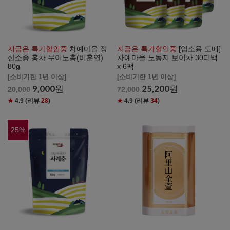
지금은 특가할인중
차예마을 정
지금은 특가할인중
[업소용 도매]
산소종 홍차 무이노총(비훈연)
차예마을 노동지 보이차 30티백
80g
x 6팩
[소비기한 1년 이상]
[소비기한 1년 이상]
9,000
원
25,200
원
20,000
72,000
★
4.9
(리뷰
28
)
★
4.9
(리뷰
34
)
25
%