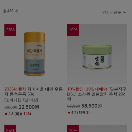
총
439
개
25
%
10
%
2026년햇차
차예마을 대만 우롱
10%할인+10일내배송
(일본직구
차 동정우롱 50g
j161) 소산원 일본말차 운학 20g
캔
[소비기한 1년 이상]
58,500
원
22,500
원
65,000
30,000
★
4.7
(리뷰
3
)
★
4.8
(리뷰
143
)
25
%
10
%