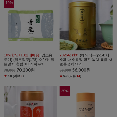
10
%
10%할인+10일내배송
[업소용
2026년햇차
(해외직구g514)서
도매] (일본직구j178) 소산원 일
호패 서호용정 명전 녹차 특급 서
본말차 청람 100g 파우치
호용정차 50g
70,200
원
56,000
원
78,000
56,000
★
5.0
(리뷰
1
)
★
5.0
(리뷰
14
)
25
%