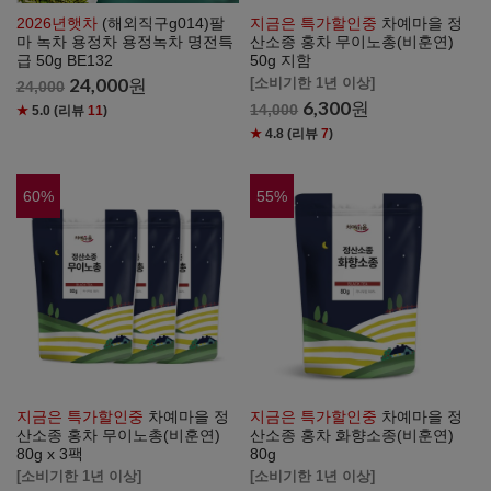
2026년햇차
(해외직구g014)팔
지금은 특가할인중
차예마을 정
마 녹차 용정차 용정녹차 명전특
산소종 홍차 무이노총(비훈연)
급 50g BE132
50g 지함
24,000
원
[소비기한 1년 이상]
24,000
6,300
원
14,000
★
5.0
(리뷰
11
)
★
4.8
(리뷰
7
)
60
%
55
%
지금은 특가할인중
차예마을 정
지금은 특가할인중
차예마을 정
산소종 홍차 무이노총(비훈연)
산소종 홍차 화향소종(비훈연)
80g x 3팩
80g
[소비기한 1년 이상]
[소비기한 1년 이상]