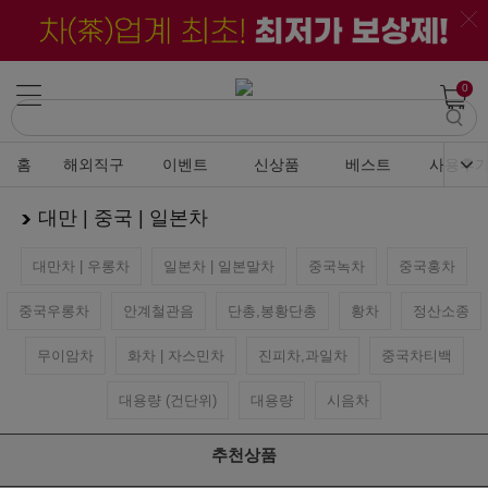
0
홈
해외직구
이벤트
신상품
베스트
사용후
대만 | 중국 | 일본차
대만차 | 우롱차
일본차 | 일본말차
중국녹차
중국홍차
중국우롱차
안계철관음
단총,봉황단총
황차
정산소종
무이암차
화차 | 자스민차
진피차,과일차
중국차티백
대용량 (건단위)
대용량
시음차
추천상품