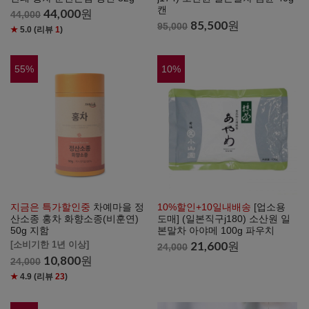
캔
44,000
원
44,000
85,500
원
95,000
★
5.0
(리뷰
1
)
55
%
10
%
지금은 특가할인중
차예마을 정
10%할인+10일내배송
[업소용
산소종 홍차 화향소종(비훈연)
도매] (일본직구j180) 소산원 일
50g 지함
본말차 아야메 100g 파우치
21,600
원
[소비기한 1년 이상]
24,000
10,800
원
24,000
★
4.9
(리뷰
23
)