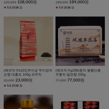
108,000
원
189,000
원
120,000
189,000
★
5.0
(리뷰
1
)
★
5.0
(리뷰
1
)
(해외직구b101)무이성 무이암차
(해외직구g298)중차 봉황단총
순향 대홍포 100g 파우치
우롱차 밀란향 200g
23,000
원
77,000
원
23,000
77,000
★
5.0
(리뷰
3
)