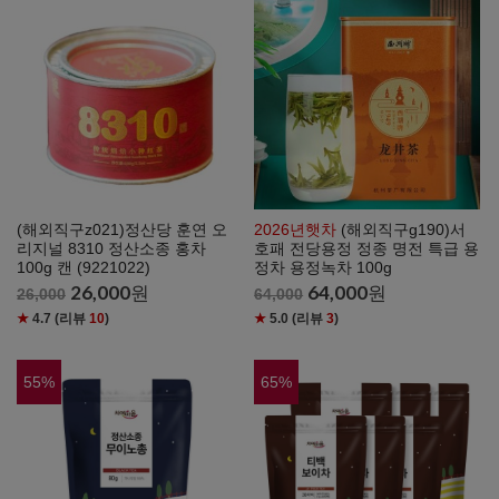
(해외직구z021)정산당 훈연 오
2026년햇차
(해외직구g190)서
리지널 8310 정산소종 홍차
호패 전당용정 정종 명전 특급 용
100g 캔 (9221022)
정차 용정녹차 100g
26,000
원
64,000
원
26,000
64,000
★
4.7
(리뷰
10
)
★
5.0
(리뷰
3
)
55
%
65
%