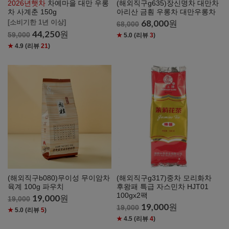
2026년햇차
차예마을 대만 우롱
(해외직구g635)장신명차 대만차
차 사계춘 150g
아리산 금훤 우롱차 대만우롱차
68,000
원
[소비기한 1년 이상]
68,000
44,250
원
59,000
★
5.0
(리뷰
3
)
★
4.9
(리뷰
21
)
(해외직구b080)무이성 무이암차
(해외직구g317)중차 모리화차
육계 100g 파우치
후왕패 특급 자스민차 HJT01
100gx2팩
19,000
원
19,000
19,000
원
19,000
★
5.0
(리뷰
5
)
★
4.5
(리뷰
4
)