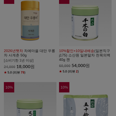
2026년햇차
차예마을 대만 우롱
10%할인+10일내배송
(일본직구
차 사계춘 50g
j175) 소산원 일본말차 천목의백
40g 캔
[소비기한 1년 이상]
54,000
원
18,000
원
60,000
24,000
★
5.0
(리뷰
2
)
★
5.0
(리뷰
79
)
10
%
10
%