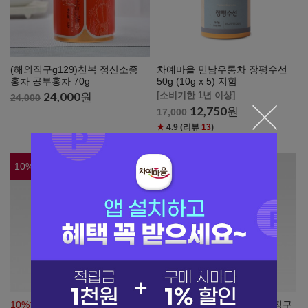
(해외직구g129)천복 정산소종
차예마을 민남우롱차 장평수선
홍차 공부홍차 70g
50g (10g x 5) 지함
24,000
원
[소비기한 1년 이상]
24,000
12,750
원
17,000
★
4.9
(리뷰
13
)
10
%
10
%
10%할인+10일내배송
(일본직구
10%할인+10일내배송
(일본직구