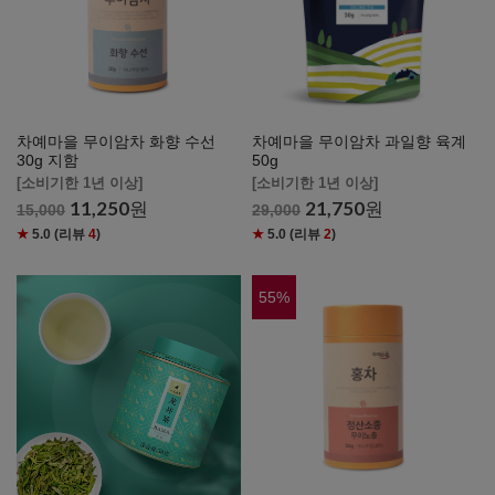
차예마을 무이암차 화향 수선
차예마을 무이암차 과일향 육계
30g 지함
50g
[소비기한 1년 이상]
[소비기한 1년 이상]
11,250
원
21,750
원
15,000
29,000
★
5.0
(리뷰
4
)
★
5.0
(리뷰
2
)
55
%