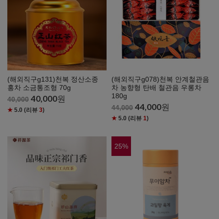
(해외직구g131)천복 정산소종
(해외직구g078)천복 안계철관음
홍차 소금통조형 70g
차 농향형 탄배 철관음 우롱차
180g
40,000
원
40,000
44,000
원
44,000
★
5.0
(리뷰
3
)
★
5.0
(리뷰
1
)
25
%