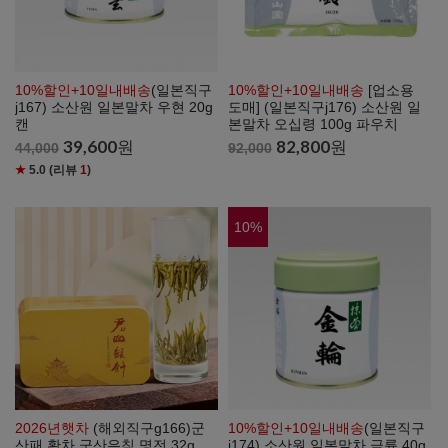
10%할인+10일내배송
(일본직구
10%할인+10일내배송
[업소용
j167) 소산원 일본말차 우현 20g
도매] (일본직구j176) 소산원 일
캔
본말차 오십령 100g 파우치
39,600
원
82,800
원
44,000
92,000
★
5.0
(리뷰
1
)
10
%
2026년햇차
(해외직구g166)군
10%할인+10일내배송
(일본직구
산패 황차 군산은침 명전 32g
j174) 소산원 일본말차 금륜 40g