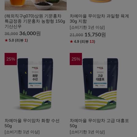
(해외직구g070)상원 기문홍차
차예마을 무이암차 과일향 육계
특급정종 기문홍차 농향형 150g
30g 지함
기산신우
[소비기한 1년 이상]
36,000
원
36,000
15,750
원
21,000
★
5.0
(리뷰
1
)
★
4.9
(리뷰
13
)
25
%
25
%
차예마을 무이암차 화향 수선
차예마을 무이암차 고급 대홍포
50g
50g
[소비기한 1년 이상]
[소비기한 1년 이상]