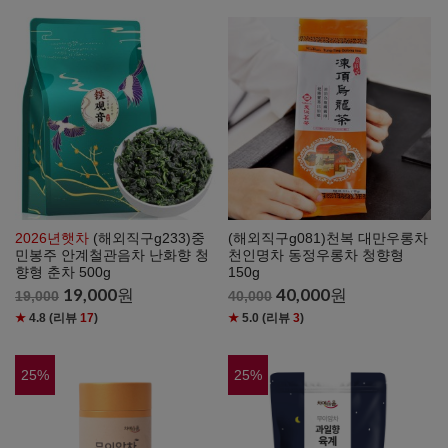
2026년햇차
(해외직구g233)중
(해외직구g081)천복 대만우롱차
민봉주 안계철관음차 난화향 청
천인명차 동정우롱차 청향형
향형 춘차 500g
150g
19,000
원
40,000
원
19,000
40,000
★
4.8
(리뷰
17
)
★
5.0
(리뷰
3
)
25
%
25
%