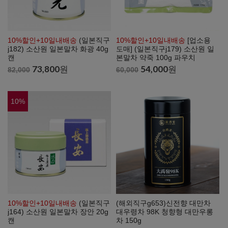
10%할인+10일내배송
(일본직구
10%할인+10일내배송
[업소용
j182) 소산원 일본말차 화광 40g
도매] (일본직구j179) 소산원 일
캔
본말차 약죽 100g 파우치
73,800
원
54,000
원
82,000
60,000
10
%
10%할인+10일내배송
(일본직구
(해외직구g653)신전향 대만차
j164) 소산원 일본말차 장안 20g
대우령차 98K 청향형 대만우롱
캔
차 150g