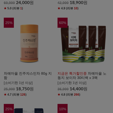
24,000
원
18,900
원
60,000
42,000
★
5.0
(리뷰
1
)
★
4.9
(리뷰
10
)
25
%
60
%
차예마을 진주쟈스민차 80g 지
지금은 특가할인중
차예마을 노
함
동지 보이차 30티백 x 3팩
[소비기한 1년 이상]
[소비기한 1년 이상]
18,750
원
14,400
원
25,000
36,000
★
4.7
(리뷰
126
)
★
4.8
(리뷰
266
)
25
%
10
%