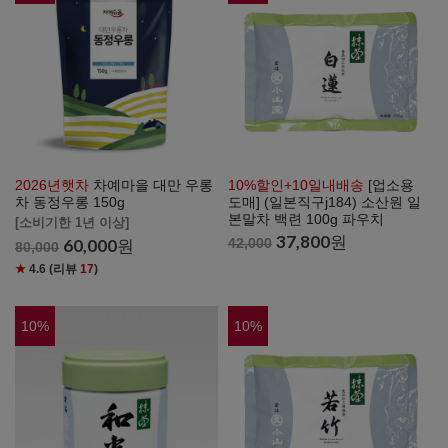
2026년햇차
차예마을 대만 우롱
10%할인+10일내배송
[업소용
차 동정우롱 150g
도매] (일본직구j184) 소산원 일
본말차 백련 100g 파우치
[소비기한 1년 이상]
37,800
원
60,000
원
42,000
80,000
★
4.6
(리뷰
17
)
10
%
10
%