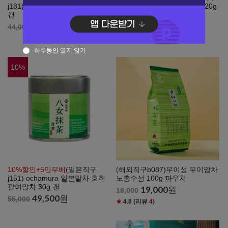
j181) 소산원 일본말차 화광 20g
j173) 소산원 일본말차 금륜 20g
캔
캔
39,600
원
48,600
원
44,000
54,000
★
4.5
(리뷰
2
)
하루동안 열지 않기
10
%
10%할인+5만무배
(일본직구
(해외직구b087)무이성 무이암차
j151) ochamura 일본말차 호취
노총수선 100g 파우치
팔여말차 30g 캔
19,000
원
19,000
49,500
원
55,000
★
4.8
(리뷰
4
)