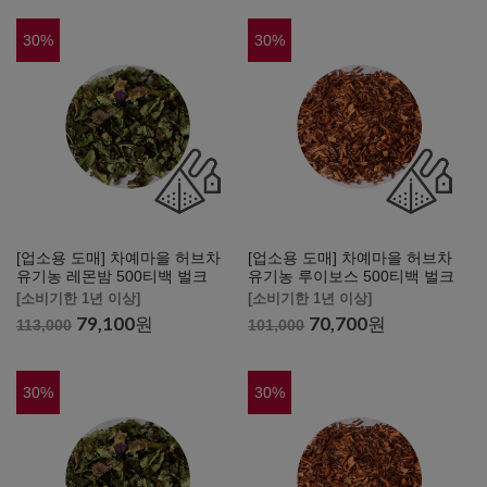
30
%
30
%
[업소용 도매] 차예마을 허브차
[업소용 도매] 차예마을 허브차
유기농 레몬밤 500티백 벌크
유기농 루이보스 500티백 벌크
[소비기한 1년 이상]
[소비기한 1년 이상]
79,100
원
70,700
원
113,000
101,000
30
%
30
%