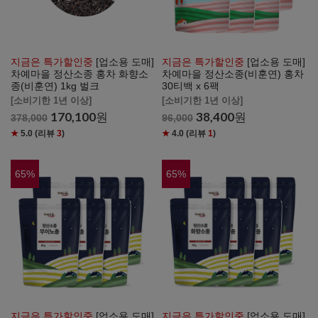
지금은 특가할인중
[업소용 도매]
지금은 특가할인중
[업소용 도매]
차예마을 정산소종 홍차 화향소
차예마을 정산소종(비훈연) 홍차
종(비훈연) 1kg 벌크
30티백 x 6팩
[소비기한 1년 이상]
[소비기한 1년 이상]
170,100
원
38,400
원
378,000
96,000
★
5.0
(리뷰
3
)
★
4.0
(리뷰
1
)
65
%
65
%
지금은 특가할인중
[업소용 도매]
지금은 특가할인중
[업소용 도매]