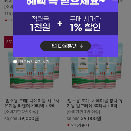
레이 잎차 1kg 벌크
차예마을 정산소종 홍차 무이노
총(비훈연) 1kg 벌크
[소비기한 1년 이상]
[소비기한 1년 이상]
88,000
원
110,000
81,000
원
180,000
★
5.0
(리뷰
2
)
★
5.0
(리뷰
2
)
35
%
35
%
하루동안 열지 않기
[업소용 도매] 차예마을 허브차
[업소용 도매] 차예마을 홍차 유
유기농 라벤더 30티백 x 6팩
기농 얼그레이 30티백 x 6팩
[소비기한 1년 이상]
[소비기한 1년 이상]
39,000
원
39,000
원
60,000
60,000
★
5.0
(리뷰
1
)