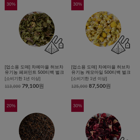
30
%
30
%
[업소용 도매] 차예마을 허브차
[업소용 도매] 차예마을 허브차
유기농 페퍼민트 500티백 벌크
유기농 캐모마일 500티백 벌크
[소비기한 1년 이상]
[소비기한 1년 이상]
79,100
원
87,500
원
113,000
125,000
20
%
30
%