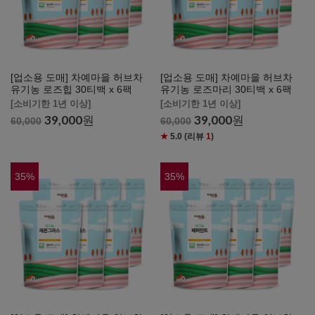
[업소용 도매] 차예마을 허브차
[업소용 도매] 차예마을 허브차
유기농 로즈힙 30티백 x 6팩
유기농 로즈마리 30티백 x 6팩
[소비기한 1년 이상]
[소비기한 1년 이상]
39,000
원
39,000
원
60,000
60,000
★
5.0
(리뷰
1
)
35
%
35
%