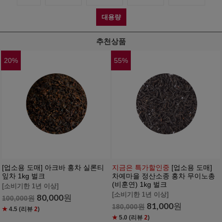
대용량
추천상품
20
%
55
%
[업소용 도매] 아크바 홍차 실론티
지금은 특가할인중
[업소용 도매]
잎차 1kg 벌크
차예마을 정산소종 홍차 무이노총
(비훈연) 1kg 벌크
[소비기한 1년 이상]
[소비기한 1년 이상]
80,000
원
100,000
원
81,000
원
180,000
원
★
4.5
(리뷰
2
)
★
5.0
(리뷰
2
)