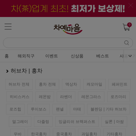
0
홈
해외직구
이벤트
신상품
베스트
사용후
허브차 | 홍차
허브차 전체
홍차 전체
액상차
캐모마일
페퍼민트
히비스커스
레몬밤
라벤더
레몬그라스
로즈마리
로즈힙
루이보스
펜넬
마테
블렌딩 | 기타 허브차
얼그레이
다즐링
잉글리쉬 브랙퍼스트
실론 | 아쌈
우바
한국홍차
중국홍차
과일홍차
기타홍차