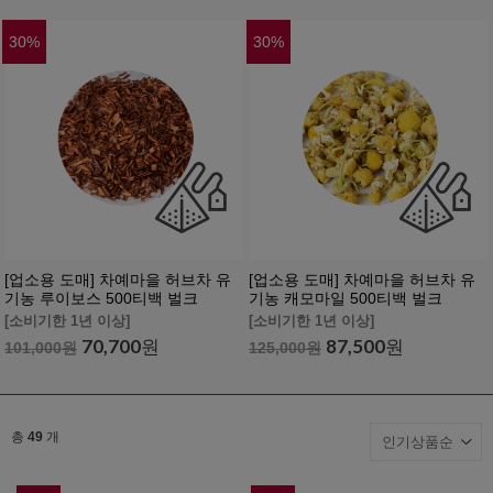
30
%
30
%
[업소용 도매] 차예마을 허브차 유
[업소용 도매] 차예마을 허브차 유
기농 루이보스 500티백 벌크
기농 캐모마일 500티백 벌크
[소비기한 1년 이상]
[소비기한 1년 이상]
70,700
원
87,500
원
101,000
원
125,000
원
총
49
개