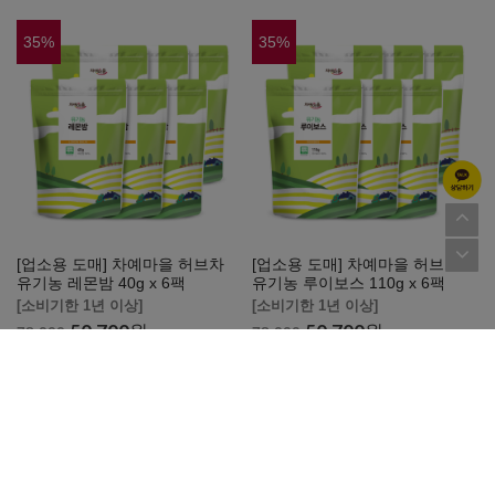
35
%
35
%
[업소용 도매] 차예마을 허브차
[업소용 도매] 차예마을 허브차
유기농 레몬밤 40g x 6팩
유기농 루이보스 110g x 6팩
[소비기한 1년 이상]
[소비기한 1년 이상]
50,700
원
50,700
원
78,000
78,000
35
%
35
%