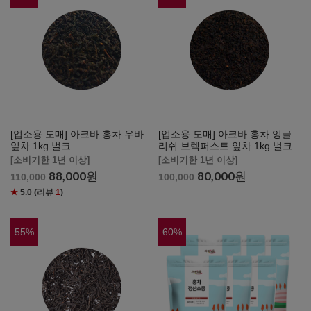
[업소용 도매] 아크바 홍차 우바
[업소용 도매] 아크바 홍차 잉글
잎차 1kg 벌크
리쉬 브렉퍼스트 잎차 1kg 벌크
[소비기한 1년 이상]
[소비기한 1년 이상]
88,000
원
80,000
원
110,000
100,000
★
5.0
(리뷰
1
)
55
%
60
%