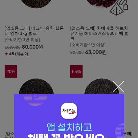
[업소용 도매] 아크바 홍차 실론
[업소용 도매] 차예마을 허브차
티 잎차 1kg 벌크
유기농 히비스커스 500티백 벌
크
[소비기한 1년 이상]
[소비기한 1년 이상]
80,000
원
100,000
63,000
원
90,000
★
4.5
(리뷰
2
)
20
%
55
%
[업소용 도매] 아크바 홍차 얼그
지금은 특가할인중
[업소용 도매]