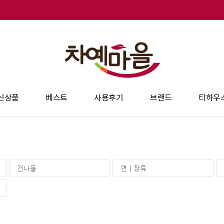
신상품
베스트
사용후기
브랜드
티하우
건나물
면 | 장류