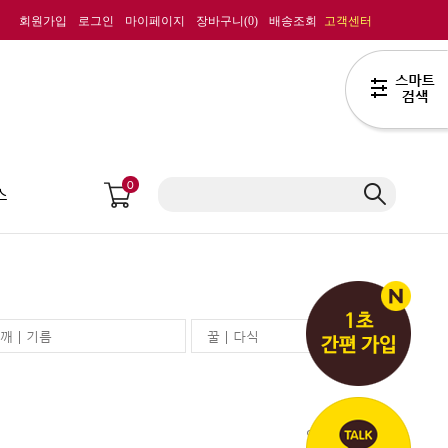
회원가입
로그인
마이페이지
장바구니(
0
)
배송조회
고객센터
0
스
깨 | 기름
꿀 | 다식
인기상품순