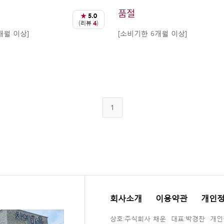
품절
★
5.0
(리뷰
4
)
개월 이상]
[소비기한 6개월 이상]
1
회사소개
이용약관
개인
상호:주식회사 채운 대표:박경찬 개