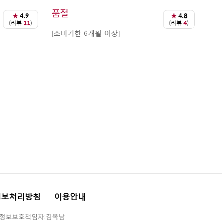
품절
★
4.9
★
4.8
(리뷰
11
)
(리뷰
4
)
[소비기한 6개월 이상]
정보처리방침
이용안내
인정보보호책임자:김복남