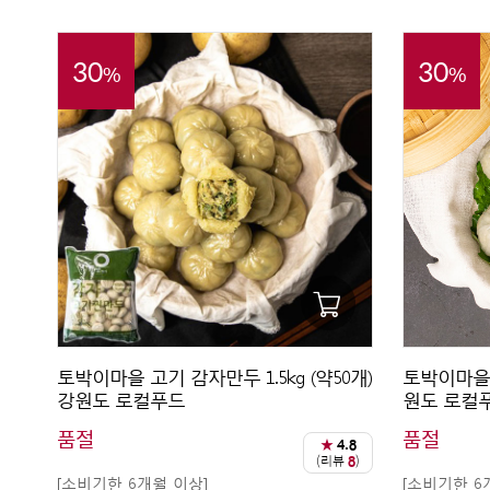
30
30
%
%
토박이마을 고기 감자만두 1.5kg (약50개)
토박이마을 산
강원도 로컬푸드
원도 로컬
품절
품절
★
4.8
(리뷰
8
)
[소비기한 6개월 이상]
[소비기한 6