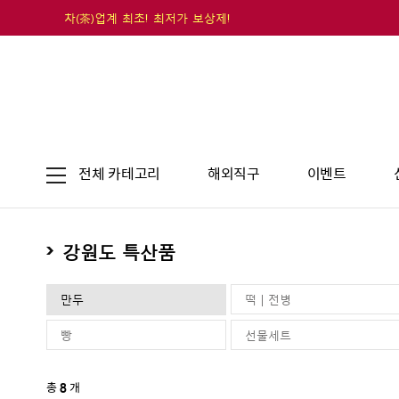
차(茶)업계 최초! 최저가 보상제!
전체 카테고리
해외직구
이벤트
강원도 특산품
만두
떡 | 전병
빵
선물세트
총
8
개