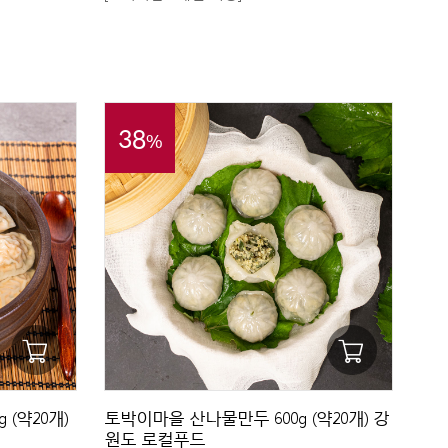
38
%
(약20개)
토박이마을 산나물만두 600g (약20개) 강
원도 로컬푸드