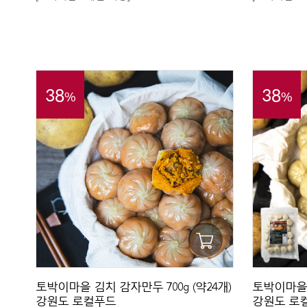
38
38
%
%
토박이마을 김치 감자만두 700g (약24개)
토박이마을 고
강원도 로컬푸드
강원도 로