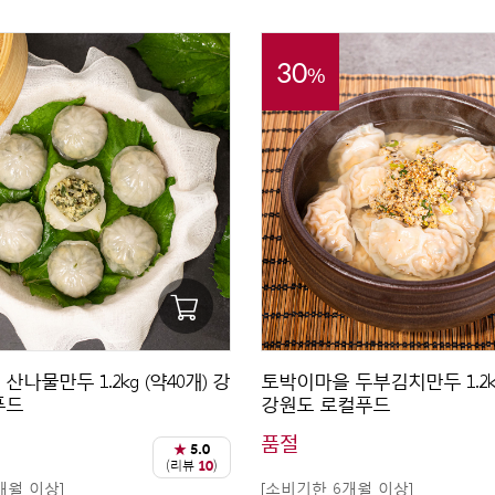
30
%
나물만두 1.2kg (약40개) 강
토박이마을 두부김치만두 1.2kg
푸드
강원도 로컬푸드
품절
★
5.0
(리뷰
10
)
개월 이상]
[소비기한 6개월 이상]