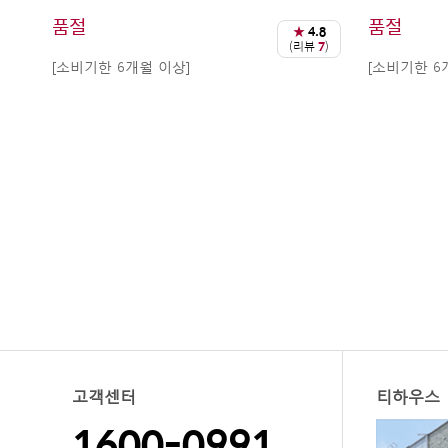
품절
품절
★
4.8
(리뷰
7
)
[소비기한 6개월 이상]
[소비기한 6
고객센터
티하우스
1600-0991