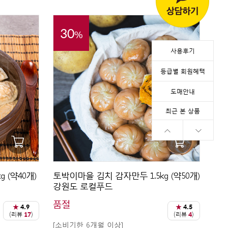
30
%
사용후기
등급별 회원혜택
도매안내
최근 본 상품
 (약40개)
토박이마을 김치 감자만두 1.5kg (약50개)
강원도 로컬푸드
품절
★
4.9
★
4.5
(리뷰
17
)
(리뷰
4
)
[소비기한 6개월 이상]