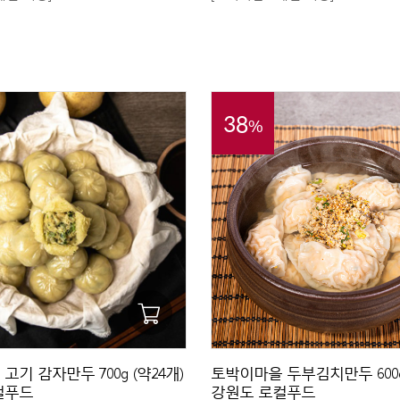
38
%
기 감자만두 700g (약24개)
토박이마을 두부김치만두 600g 
컬푸드
강원도 로컬푸드