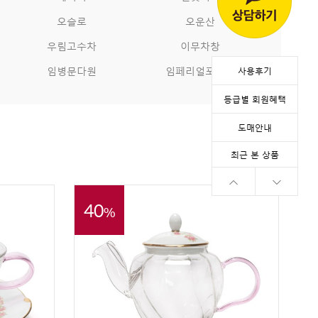
오슬로
오운산
우림고수차
이무차창
임병문다원
임페리얼포슬린
사용후기
등급별 회원혜택
도매안내
최근 본 상품
40
%