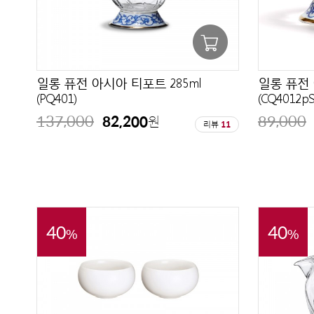
일롱 퓨전 아시아 티포트 285ml
일롱 퓨전 
(PQ401)
(CQ4012pS
137,000
89,000
82,200
원
리뷰
11
40
40
%
%