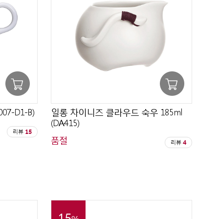
07-D1-B)
일롱 차이니즈 클라우드 숙우 185ml
(DA415)
리뷰
15
품절
리뷰
4
15
%