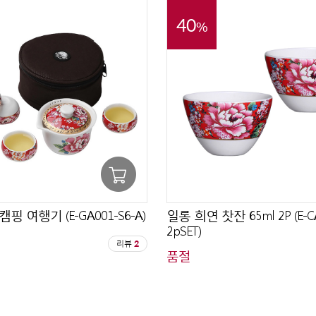
40
%
핑 여행기 (E-GA001-S6-A)
일롱 희연 찻잔 65ml 2P (E-CA
2pSET)
리뷰
2
품절