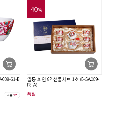
40
%
008-S1-B
일롱 희연 8P 선물세트 1호 (E-GA009-
P8-A)
품절
리뷰
17