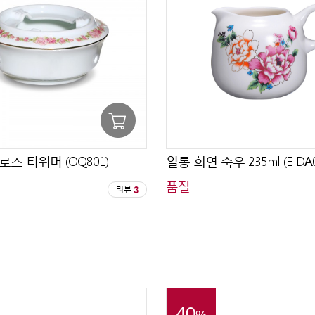
로즈 티워머 (OQ801)
일롱 희연 숙우 235ml (E-DA0
품절
리뷰
3
40
%