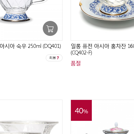
시아 숙우 250ml (DQ401)
일롱 퓨전 아시아 홍차잔 160
(CQ402-F)
리뷰
7
품절
40
%