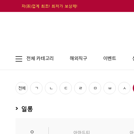
차(茶)업계 최초! 최저가 보상제!
전체 카테고리
해외직구
이벤트
전체
ㄱ
ㄴ
ㄷ
ㄹ
ㅁ
ㅂ
ㅅ
일롱
ㅇ
아마드티
아