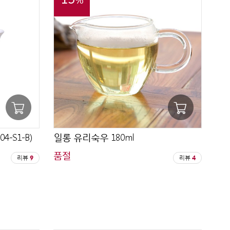
4-S1-B)
일롱 유리숙우 180ml
품절
리뷰
9
리뷰
4