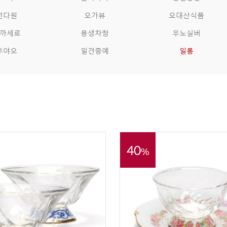
전다원
오가뷰
오대산식품
까세로
용생차창
우노실버
우야오
일견중예
일롱
40
%