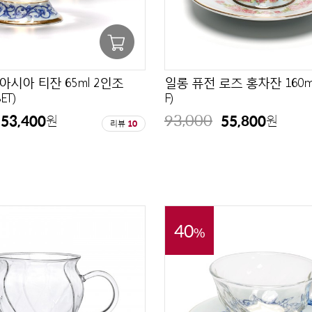
아시아 티잔 65ml 2인조
일롱 퓨전 로즈 홍차잔 160ml 
ET)
F)
93,000
53,400
55,800
원
원
리뷰
10
40
%