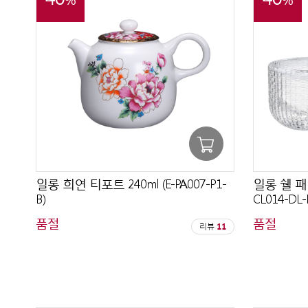
일롱 희연 티포트 240ml (E-PA007-P1-
일롱 쉘 패턴
B)
CL014-DL-
품절
품절
리뷰
11