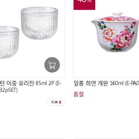
 이중 유리잔 85ml 2P (E-
일롱 희연 개완 160ml (E-PA00
B2pSET)
품절
리뷰
5