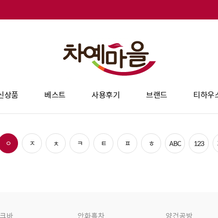
신상품
베스트
사용후기
브랜드
티하우
ㅇ
ㅈ
ㅊ
ㅋ
ㅌ
ㅍ
ㅎ
ABC
123
크바
안화흑차
양건공방