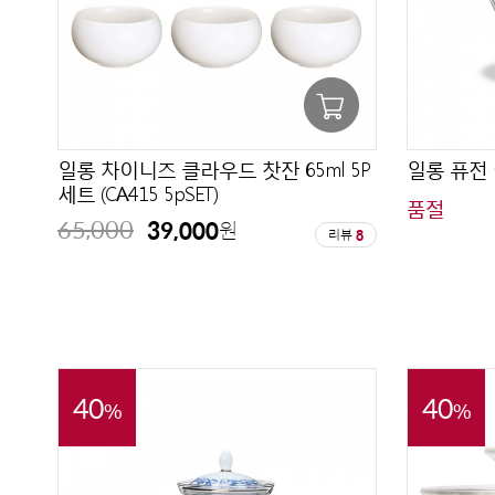
일롱 차이니즈 클라우드 찻잔 65ml 5P
일롱 퓨전 아
세트 (CA415 5pSET)
품절
65,000
39,000
원
리뷰
8
40
40
%
%