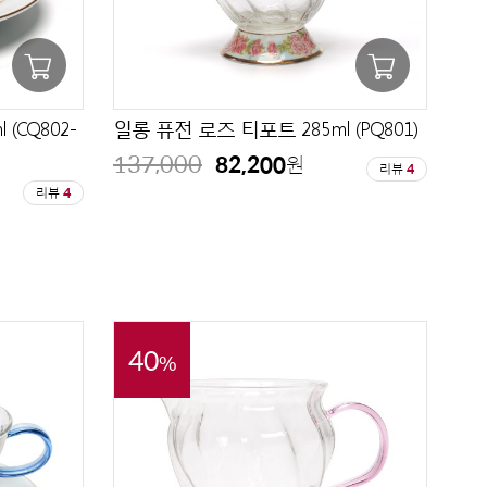
(CQ802-
일롱 퓨전 로즈 티포트 285ml (PQ801)
137,000
82,200
원
리뷰
4
리뷰
4
40
%