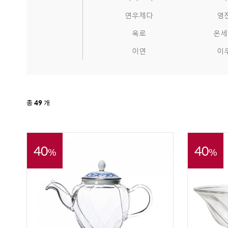
연우제다
영
옥로
온세
이연
이
총
49
개
40
40
%
%