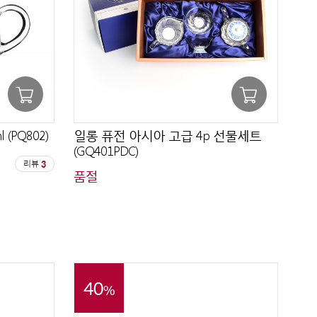
(PQ802)
일롱 퓨전 아시아 고급 4p 선물세트
(GQ401PDC)
리뷰
3
품절
40
%