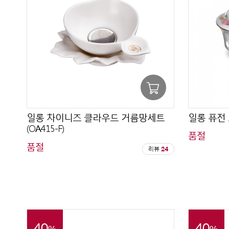
일롱 차이니즈 클라우드 거름망세트
일롱 퓨전 
(OA415-F)
품절
품절
리뷰
24
40
40
%
%