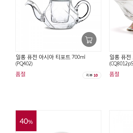
일롱 퓨전 아시아 티포트 700ml
일롱 퓨전 
(PQ402)
(CQ8012pS
품절
품절
리뷰
10
40
%