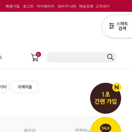
회원가입
로그인
마이페이지
장바구니(
0
)
배송조회
고객센터
0
스
기타
차예마을
에지리
엔젯허니