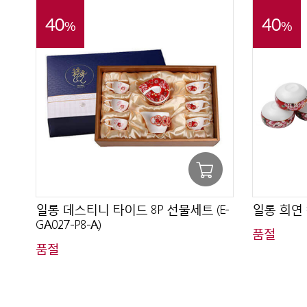
40
40
%
%
일롱 데스티니 타이드 8P 선물세트 (E-
일롱 희연 캠
GA027-P8-A)
품절
품절