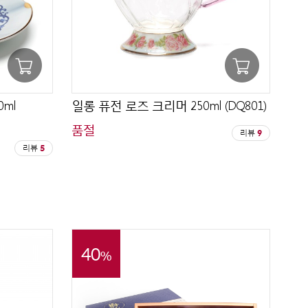
ml
일롱 퓨전 로즈 크리머 250ml (DQ801)
품절
리뷰
9
리뷰
5
40
%