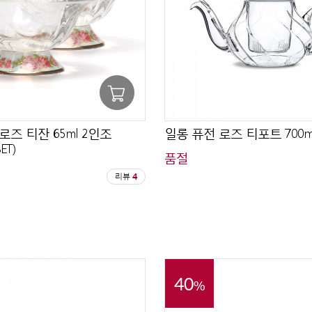
로즈 티잔 65ml 2인조
일롱 퓨전 로즈 티포트 700ml 
ET)
품절
리뷰
4
40
%