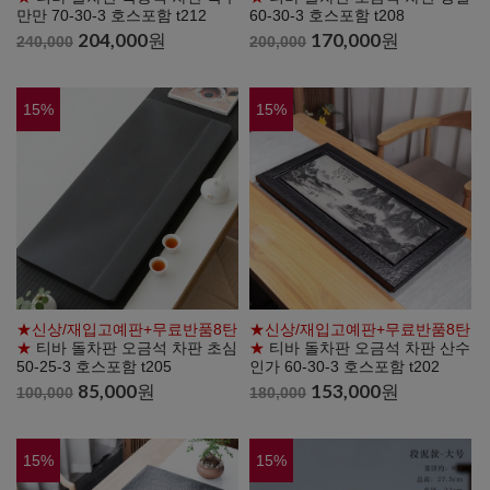
만만 70-30-3 호스포함 t212
60-30-3 호스포함 t208
204,000
원
170,000
원
240,000
200,000
15
%
15
%
★신상/재입고예판+무료반품8탄
★신상/재입고예판+무료반품8탄
★
티바 돌차판 오금석 차판 초심
★
티바 돌차판 오금석 차판 산수
50-25-3 호스포함 t205
인가 60-30-3 호스포함 t202
85,000
원
153,000
원
100,000
180,000
15
%
15
%