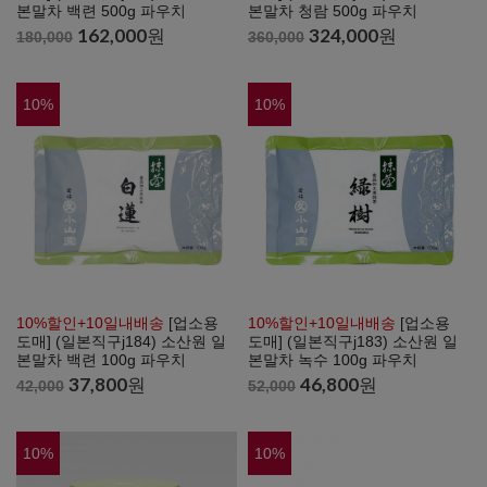
본말차 백련 500g 파우치
본말차 청람 500g 파우치
162,000
원
324,000
원
180,000
360,000
10
%
10
%
10%할인+10일내배송
[업소용
10%할인+10일내배송
[업소용
도매] (일본직구j184) 소산원 일
도매] (일본직구j183) 소산원 일
본말차 백련 100g 파우치
본말차 녹수 100g 파우치
37,800
원
46,800
원
42,000
52,000
10
%
10
%