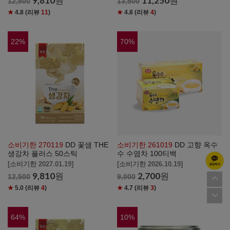
9,810
원
11,250
원
12,500
13,500
★
4.8
(리뷰
11
)
★
4.8
(리뷰
4
)
22
%
70
%
소비기한 270119
DD 꽃샘 THE
소비기한 261019
DD 고향 옥수
생강차 플러스 50스틱
수 수염차 100티백
[소비기한 2027.01.19]
[소비기한 2026.10.19]
9,810
원
2,700
원
12,500
9,000
★
5.0
(리뷰
4
)
★
4.7
(리뷰
3
)
64
%
10
%