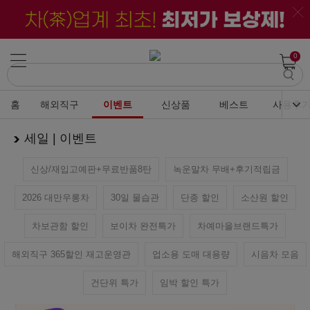
0
홈
해외직구
이벤트
신상품
베스트
사용후
세일 | 이벤트
신상/재입고예판+무료반품8탄
녹운말차 무배+후기적립금
2026 대만우롱차
30일 물습관
단종 할인
소산원 할인
차보관함 할인
보이차 완전특가
차예마을브랜드특가
해외직구 365할인 재고운영관
업소용 도매 대용량
시음차 모음
건단위 특가
임박 할인 특가