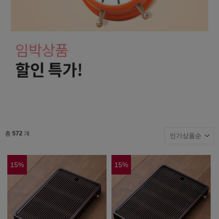
총
572
개
15
%
15
%