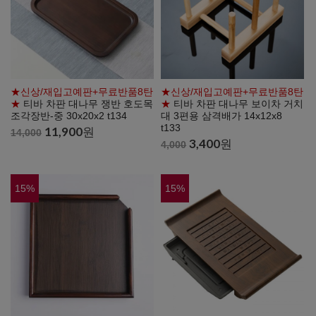
★신상/재입고예판+무료반품8탄
★신상/재입고예판+무료반품8탄
★
티바 차판 대나무 쟁반 호도목
★
티바 차판 대나무 보이차 거치
조각장반-중 30x20x2 t134
대 3편용 삼격배가 14x12x8
t133
11,900
원
14,000
3,400
원
4,000
15
%
15
%