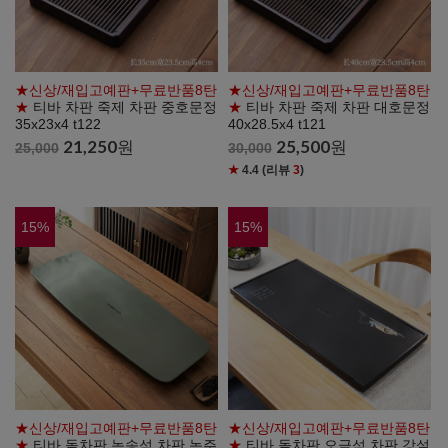
★신상/재입고예판+무료반품8탄
★신상/재입고예판+무료반품8탄
★
티바 차판 죽제 차판 중호문정
★
티바 차판 죽제 차판 대호문정
35x23x4 t122
40x28.5x4 t121
21,250
원
25,500
원
25,000
30,000
★
4.4
(리뷰
3
)
15
%
15
%
★신상/재입고예판+무료반품8탄
★신상/재입고예판+무료반품8탄
★
티바 돌차판 녹송석 차판 녹주
★
티바 돌차판 오금석 차판 강설