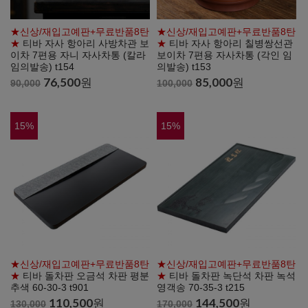
★신상/재입고예판+무료반품8탄
★신상/재입고예판+무료반품8탄
★
티바 자사 항아리 사방차관 보
★
티바 자사 항아리 칠병쌍선관
이차 7편용 자니 자사차통 (칼라
보이차 7편용 자사차통 (각인 임
임의발송) t154
의발송) t153
76,500
원
85,000
원
90,000
100,000
15
%
15
%
★신상/재입고예판+무료반품8탄
★신상/재입고예판+무료반품8탄
★
티바 돌차판 오금석 차판 평분
★
티바 돌차판 녹단석 차판 녹석
추색 60-30-3 t901
영객송 70-35-3 t215
110,500
원
144,500
원
130,000
170,000