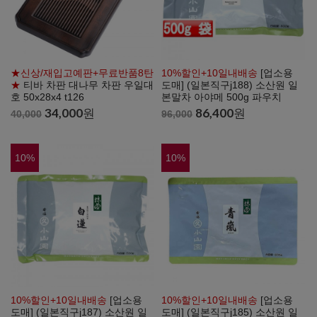
★신상/재입고예판+무료반품8탄
10%할인+10일내배송
[업소용
★
티바 차판 대나무 차판 우일대
도매] (일본직구j188) 소산원 일
호 50x28x4 t126
본말차 아야메 500g 파우치
34,000
원
86,400
원
40,000
96,000
10
%
10
%
10%할인+10일내배송
[업소용
10%할인+10일내배송
[업소용
도매] (일본직구j187) 소산원 일
도매] (일본직구j185) 소산원 일