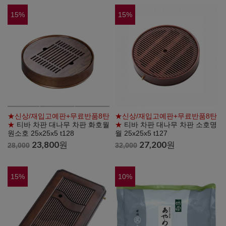
15
%
15
%
★신상/재입고예판+무료반품8탄
★신상/재입고예판+무료반품8탄
★
티바 차판 대나무 차판 화호월
★
티바 차판 대나무 차판 소호명
원소호 25x25x5 t128
월 25x25x5 t127
23,800
원
27,200
원
28,000
32,000
15
%
10
%