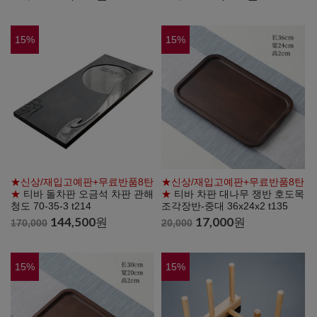
15
%
15
%
★신상/재입고예판+무료반품8탄
★신상/재입고예판+무료반품8탄
★
티바 돌차판 오금석 차판 관해
★
티바 차판 대나무 쟁반 호도목
청도 70-35-3 t214
조각장반-중대 36x24x2 t135
144,500
원
17,000
원
170,000
20,000
15
%
15
%