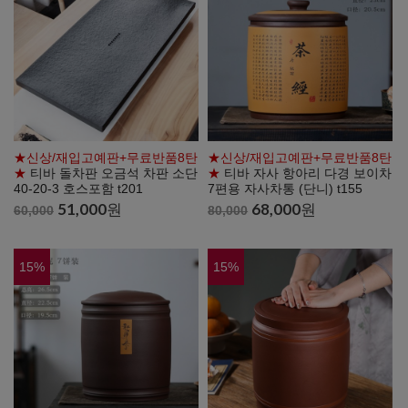
★신상/재입고예판+무료반품8탄
★신상/재입고예판+무료반품8탄
★
티바 돌차판 오금석 차판 소단
★
티바 자사 항아리 다경 보이차
40-20-3 호스포함 t201
7편용 자사차통 (단니) t155
51,000
원
68,000
원
60,000
80,000
15
%
15
%