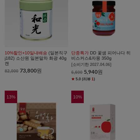
10%할인+10일내배송
(일본직구
단종특가
DD 꽃샘 피어나다 히
j182) 소산원 일본말차 화광 40g
비스커스&자몽 350g
캔
[소비기한 2027.04.06]
73,800
원
82,000
5,940
원
6,600
★
5.0
(리뷰
1
)
13
%
10
%