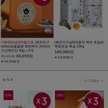
더빠른배송365할인중
(해외직구
(해외직구g253)중차 백차 호접패
b054s3)품품향 복정백차 2024년
백호은침 특급 100g
고산백모단 40g x 3개
145,000
원
34,650
원
45,000
원
★
5.0
(리뷰
1
)
★
5.0
(리뷰
3
)
총
71
개
23
%
23
%