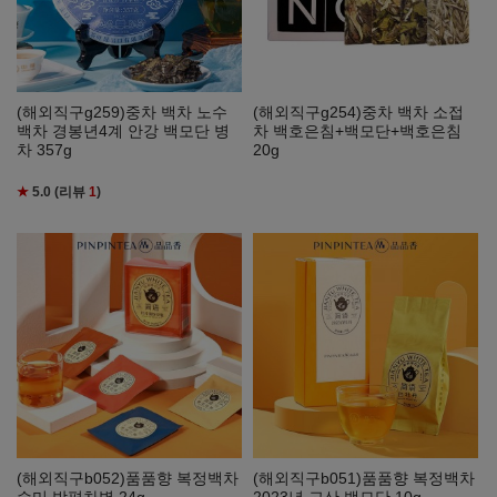
(해외직구g259)중차 백차 노수
(해외직구g254)중차 백차 소접
백차 경봉년4계 안강 백모단 병
차 백호은침+백모단+백호은침
차 357g
20g
★
5.0
(리뷰
1
)
(해외직구b052)품품향 복정백차
(해외직구b051)품품향 복정백차
수미 방편차병 24g
2023년 고산 백모단 10g