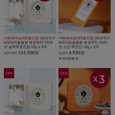
더빠른배송365할인중
(해외직구
더빠른배송365할인중
(해외직구
b053s3)품품향 복정백차 2024
b057s3)품품향 복정백차 2024
년 설후백호은침 50g x 3개
년 고산 백모단 10g x 3개
115,500
원
6,930
원
150,000
9,000
★
5.0
(리뷰
3
)
18
%
23
%