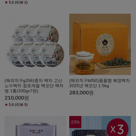
★
5.0
(리뷰
2
)
(해외직구g256)중차 백차 고산
(해외직구b050)품품향 복정백차
노수백차 청로계열 백모단 백차
2025년 백모단 1.5kg
병 1통(330gx7편)
283,000
원
210,000
원
★
5.0
(리뷰
5
)
23
%