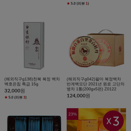
★
5.0
(리뷰
1
)
(해외직구g138)천복 복정 백차
(해외직구g042)팔마 복정백차
백호은침 특급 15g
반계백모단 2021년 원료 고단차
병차 1통(200gx5편) Z0122
32,000
원
124,000
원
★
5.0
(리뷰
3
)
23
%