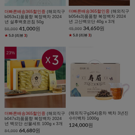
더빠른배송365할인중
(해외직구
더빠른배송365할인중
(해외직구
b054s3)품품향 복정백차 2024
b053s1)품품향 복정백차 2024
년 고산백모단 40g x 3개
년 설후백호은침 50g
34,650
원
41,000
원
45,000
50,000
★
5.0
(리뷰
3
)
★
5.0
(리뷰
3
)
23
%
(해외직구g264)중차 백차 3년진
더빠른배송365할인중
(해외직구
수미백차 1000g
b047s3)품품향 복정백차 2024
년 백모단 선물세트 100g x 3개
124,000
원
64,680
원
84,000