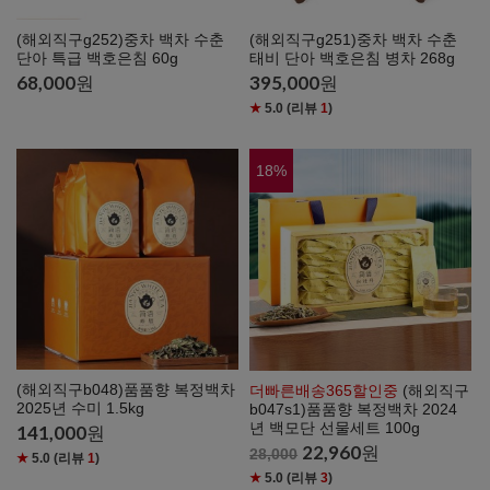
(해외직구g252)중차 백차 수춘
(해외직구g251)중차 백차 수춘
단아 특급 백호은침 60g
태비 단아 백호은침 병차 268g
68,000
원
395,000
원
★
5.0
(리뷰
1
)
18
%
(해외직구b048)품품향 복정백차
더빠른배송365할인중
(해외직구
2025년 수미 1.5kg
b047s1)품품향 복정백차 2024
년 백모단 선물세트 100g
141,000
원
22,960
원
28,000
★
5.0
(리뷰
1
)
★
5.0
(리뷰
3
)