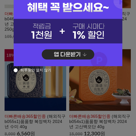
더빠른배송365할인중
(해외직구
더빠른배송365할인중
(해외직구
b046s3)품품향 복정백차 2021
b057s1)품품향 복정백차 2024
년 고산 수미 병차 선물포장
년 고산 백모단 10g
250g x 3개
2,460
원
3,000
80,850
원
105,000
18
%
18
%
하루동안 열지 않기
더빠른배송365할인중
(해외직구
더빠른배송365할인중
(해외직구
b055s1)품품향 복정백차 2024
b054s1)품품향 복정백차 2024
년 수미 40g
년 고산백모단 40g
6,560
원
12,300
원
8,000
15,000