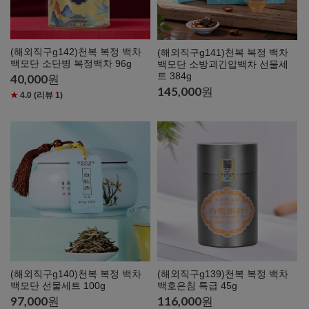
(해외직구g142)천복 복정 백차
(해외직구g141)천복 복정 백차
백모단 소단병 복정백차 96g
백모단 소방괴긴압백차 선물세
트 384g
40,000
원
145,000
원
★
4.0
(리뷰
1
)
(해외직구g140)천복 복정 백차
(해외직구g139)천복 복정 백차
백모단 선물세트 100g
백호은침 특급 45g
97,000
원
116,000
원