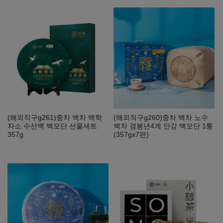
(해외직구g261)중차 백차 백학
(해외직구g260)중차 백차 노수
자소 수선백 백모단 선물세트
백차 경봉년4계 안강 백모단 1통
357g
(357gx7편)