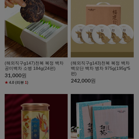
(해외직구g147)천복 복정 백차
(해외직구g143)천복 복정 백차
공미백차 소병 184g(24편)
백모단 백차 병차 975g(195g*5
편)
31,000
원
242,000
원
★
4.0
(리뷰
1
)