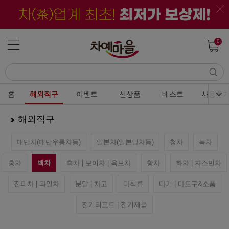
0
홈
해외직구
이벤트
신상품
베스트
사용후
해외직구
대만차(대만우롱차등)
일본차(일본말차등)
청차
녹차
홍차
백차
흑차 | 보이차 | 육보차
황차
화차 | 자스민차
진피차 | 과일차
분말 | 차고
다식류
다기 | 다도구&소품
전기티포트 | 전기제품