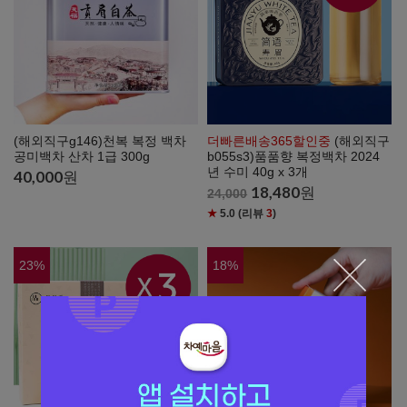
(해외직구g146)천복 복정 백차
더빠른배송365할인중
(해외직구
공미백차 산차 1급 300g
b055s3)품품향 복정백차 2024
년 수미 40g x 3개
40,000
원
18,480
원
24,000
★
5.0
(리뷰
3
)
23
%
18
%