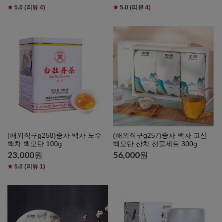
★
5.0
(리뷰
4
)
★
5.0
(리뷰
4
)
(해외직구g258)중차 백차 노수
(해외직구g257)중차 백차 고산
백차 백모단 100g
백모단 산차 선물세트 300g
23,000
원
56,000
원
★
5.0
(리뷰
1
)