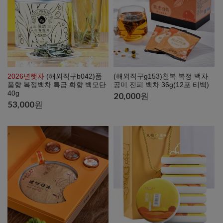
2026년햇차
(해외직구b042)품
(해외직구g153)천복 복정 백차
품향 복정백차 특급 화향 백모단
공미 진피 백차 36g(12포 티백)
40g
20,000
원
53,000
원