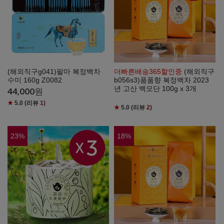
(해외직구g041)팔마 복정백차
더빠른배송365할인중
(해외직구
수미 160g Z0082
b056s3)품품향 복정백차 2023
년 고산 백모단 100g x 3개
44,000
원
★
5.0
(리뷰
1
)
★
5.0
(리뷰
2
)
23
%
18
%