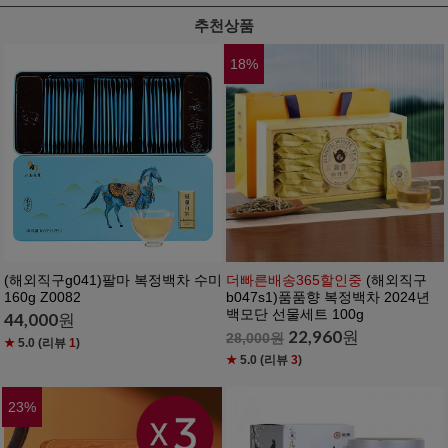
추천상품
18
%
(해외직구g041)팔마 복정백차 수미
더빠른배송365할인중
(해외직구
160g Z0082
b047s1)품품향 복정백차 2024년
백모단 선물세트 100g
44,000
원
22,960
원
28,000
원
★
5.0
(리뷰
1
)
★
5.0
(리뷰
3
)
23
%