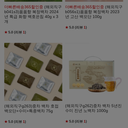
더빠른배송365할인중
(해외직구
더빠른배송365할인중
(해외직구
b041s3)품품향 복정백차 2024
b056s1)품품향 복정백차 2023
년 특급 화향 백호은침 40g x 3
년 고산 백모단 100g
개
★
5.0
(리뷰
1
)
★
5.0
(리뷰
1
)
(해외직구g262)중차 백차 5년진
(해외직구g263)중차 백차 호접
수미 진년 노백차 1000g
백모단+수미+특종백차 75g
★
5.0
(리뷰
1
)
★
5.0
(리뷰
1
)