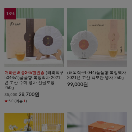
18
%
(해외직구b044)품품향 복정백차
더빠른배송365할인중
(해외직구
2021년 고산 백모단 병차 250g
b046s1)품품향 복정백차 2021
년 고산 수미 병차 선물포장
99,000
원
250g
28,700
원
35,000
★
5.0
(리뷰
1
)