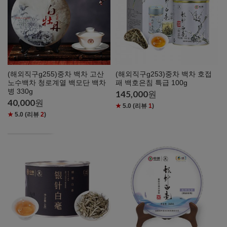
(해외직구g255)중차 백차 고산
(해외직구g253)중차 백차 호접
노수백차 청로계열 백모단 백차
패 백호은침 특급 100g
병 330g
145,000
원
40,000
원
★
5.0
(리뷰
1
)
★
5.0
(리뷰
2
)