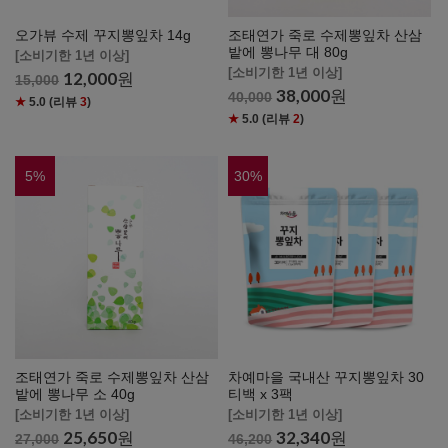
오가뷰 수제 꾸지뽕잎차 14g
조태연가 죽로 수제뽕잎차 산삼
밭에 뽕나무 대 80g
[소비기한 1년 이상]
[소비기한 1년 이상]
12,000
원
15,000
38,000
원
40,000
★
5.0
(리뷰
3
)
★
5.0
(리뷰
2
)
5
%
30
%
조태연가 죽로 수제뽕잎차 산삼
차예마을 국내산 꾸지뽕잎차 30
밭에 뽕나무 소 40g
티백 x 3팩
[소비기한 1년 이상]
[소비기한 1년 이상]
25,650
원
32,340
원
27,000
46,200