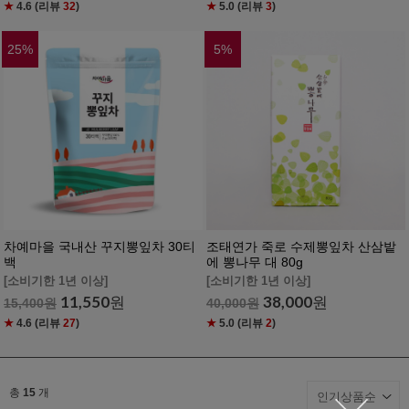
★
4.6
(리뷰
32
)
★
5.0
(리뷰
3
)
25
%
5
%
차예마을 국내산 꾸지뽕잎차 30티
조태연가 죽로 수제뽕잎차 산삼밭
백
에 뽕나무 대 80g
[소비기한 1년 이상]
[소비기한 1년 이상]
11,550
원
38,000
원
15,400
원
40,000
원
★
4.6
(리뷰
27
)
★
5.0
(리뷰
2
)
총
15
개