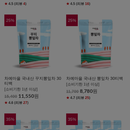
★
4.5
(리뷰
4
)
★
4.5
(리뷰
16
)
25
%
25
%
차예마을 국내산 꾸지뽕잎차 30
차예마을 국내산 뽕잎차 30티백
티백
[소비기한 1년 이상]
[소비기한 1년 이상]
8,780
원
11,700
11,550
원
15,400
★
4.7
(리뷰
25
)
★
4.6
(리뷰
27
)
35
%
35
%