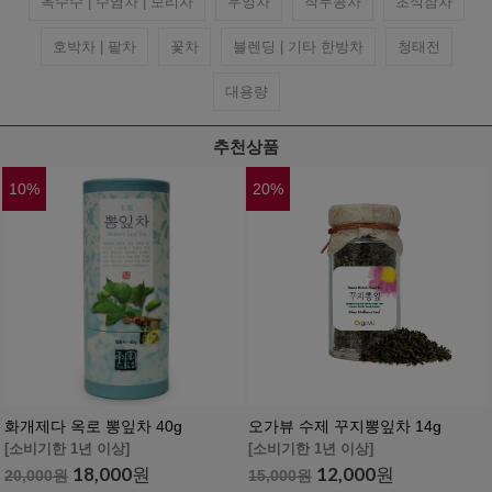
옥수수 | 수염차 | 보리차
우엉차
작두콩차
초석잠차
호박차 | 팥차
꽃차
블렌딩 | 기타 한방차
청태전
대용량
추천상품
10
%
20
%
화개제다 옥로 뽕잎차 40g
오가뷰 수제 꾸지뽕잎차 14g
[소비기한 1년 이상]
[소비기한 1년 이상]
18,000
원
12,000
원
20,000
원
15,000
원