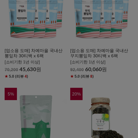
[업소용 도매] 차예마을 국내산
[업소용 도매] 차예마을 국내산
뽕잎차 30티백 x 6팩
꾸지뽕잎차 30티백 x 6팩
[소비기한 1년 이상]
[소비기한 1년 이상]
45,630
원
60,060
원
70,200
92,400
★
5.0
(리뷰
4
)
★
5.0
(리뷰
8
)
5
%
20
%