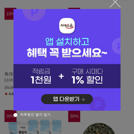
10
%
21
%
화개제다 옥로 뽕잎차 40g
연우제다 국내산 구지뽕잎차
40g
[소비기한 1년 이상]
[소비기한 2027.05.30]
18,000
원
20,000
19,750
원
25,000
★
4.6
(리뷰
32
)
★
4.6
(리뷰
7
)
하루동안 열지 않기
30
%
30
%