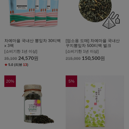
차예마을 국내산 뽕잎차 30티백
[업소용 도매] 차예마을 국내산
x 3팩
꾸지뽕잎차 500티백 벌크
[소비기한 1년 이상]
[소비기한 1년 이상]
24,570
원
150,500
원
35,100
215,000
★
5.0
(리뷰
13
)
20
%
5
%