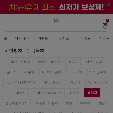
0
홈
해외직구
이벤트
신상품
베스트
사용후
한방차 | 한국녹차
녹차 | 발효차
국화차 | 목련차
감잎차
겨우살이차
귤피차
대추차
더덕차 | 칡차
도라지차
돼지감자차
둥굴레차 | 결명자차
메리골드꽃차
메밀차
흰 | 민들레차
박하차
보리순(새싹보리)차
비트차
뽕잎차
생강차 | 모과차
수국차 | 이슬차
쑥차
여주차
연잎차