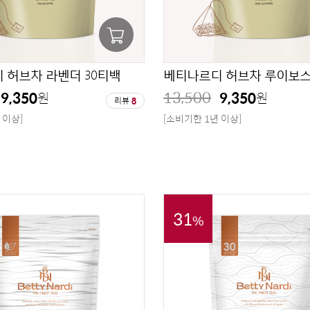
 허브차 라벤더 30티백
베티나르디 허브차 루이보스
13,500
9,350
9,350
원
원
리뷰
8
 이상]
[소비기한 1년 이상]
31
%