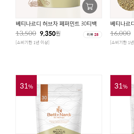
베티나르디 허브차 페퍼민트 30티백
베티나르디
13,500
16,000
9,350
원
리뷰
25
[소비기한 1년 이상]
[소비기한 1년
31
31
%
%