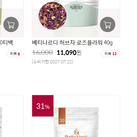
0티백
베티나르디 허브차 로즈플라워 40g
16,000
11,090
원
리뷰
6
리뷰
12
[소비기한 2027.07.22]
31
%