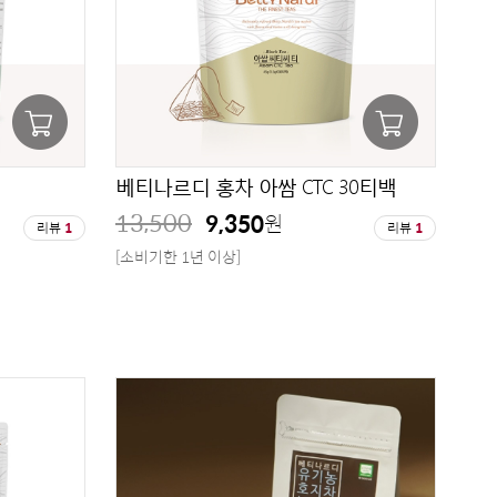
베티나르디 홍차 아쌈 CTC 30티백
13,500
9,350
원
리뷰
1
리뷰
1
[소비기한 1년 이상]