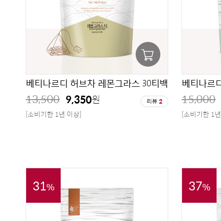
베티나르디 허브차 레몬그라스 30티백
베티나르디 
13,500
15,000
9,350
원
리뷰
2
[소비기한 1년 이상]
[소비기한 1년
31
37
%
%