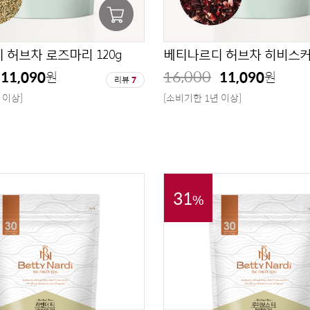
 허브차 로즈마리 120g
베티나르디 허브차 히비스커스
16,000
11,090
11,090
원
원
리뷰
7
 이상]
[소비기한 1년 이상]
31
%