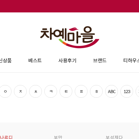
신상품
베스트
사용후기
브랜드
티하우
ㅇ
ㅈ
ㅊ
ㅋ
ㅌ
ㅍ
ㅎ
ABC
123
나르디
보만
보성제다