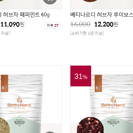
 허브차 페퍼민트 60g
베티나르디 허브차 루이보스티
16,000
11,090
12,200
원
원
리뷰
27
 이상]
[소비기한 1년 이상]
31
%