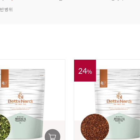
반병위
24
%