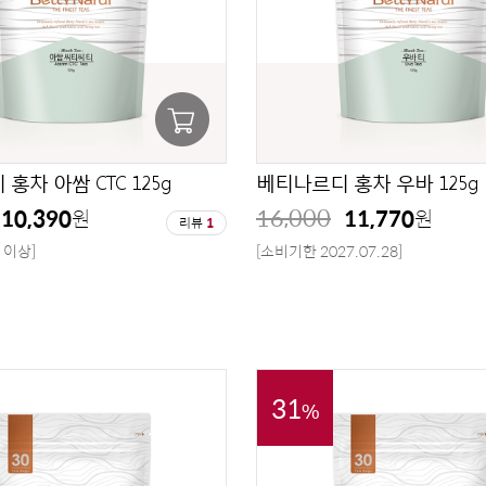
홍차 아쌈 CTC 125g
베티나르디 홍차 우바 125g
16,000
10,390
11,770
원
원
리뷰
1
 이상]
[소비기한 2027.07.28]
31
%