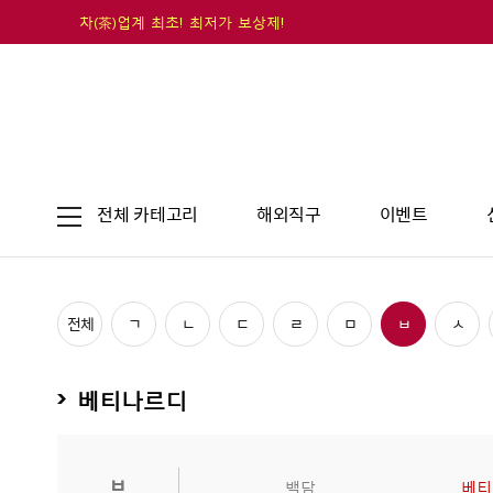
차(茶)업계 최초! 최저가 보상제!
전체 카테고리
해외직구
이벤트
전체
ㄱ
ㄴ
ㄷ
ㄹ
ㅁ
ㅂ
ㅅ
베티나르디
ㅂ
백담
베티