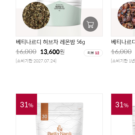
베티나르디 허브차 레몬밤 56g
베티나르디 
16,000
16,000
13,600
원
리뷰
12
[소비기한 2027.07.24]
[소비기한 1년
31
31
%
%