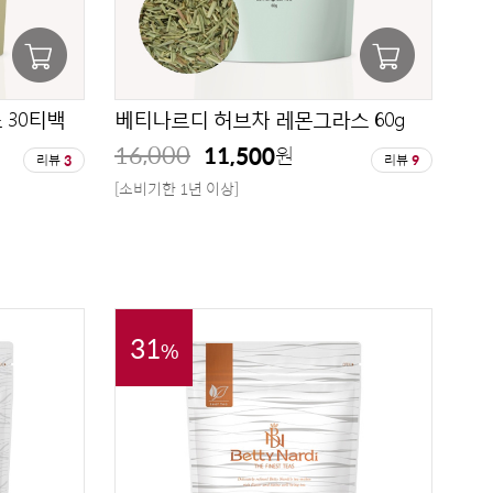
 30티백
베티나르디 허브차 레몬그라스 60g
16,000
11,500
원
리뷰
3
리뷰
9
[소비기한 1년 이상]
31
%