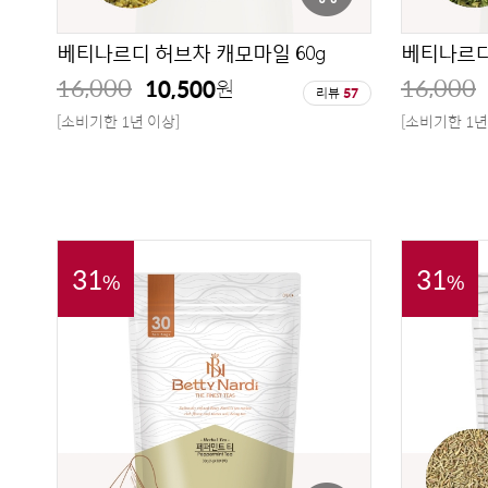
베티나르디 허브차 캐모마일 60g
베티나르디
16,000
16,000
10,500
원
리뷰
57
[소비기한 1년 이상]
[소비기한 1년
31
31
%
%