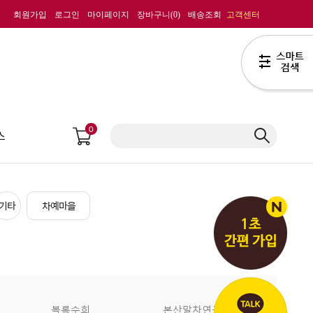
회원가입
로그인
마이페이지
장바구니(
0
)
배송조회
고객센터
0
스
기타
차예마을
복록수희
본산말차연구회