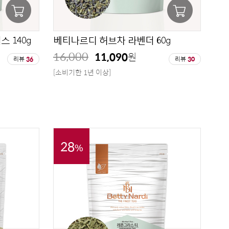
 140g
베티나르디 허브차 라벤더 60g
16,000
11,090
원
리뷰
36
리뷰
30
[소비기한 1년 이상]
28
%