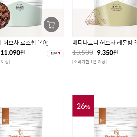
허브차 로즈힙 140g
베티나르디 허브차 레몬밤 3
13,500
11,090
9,350
원
원
리뷰
7
 이상]
[소비기한 1년 이상]
26
%