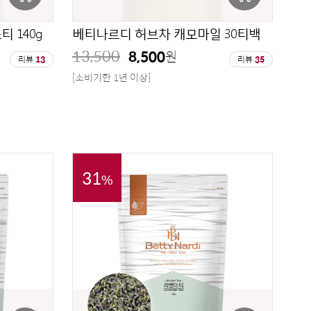
 140g
베티나르디 허브차 캐모마일 30티백
13,500
8,500
원
리뷰
13
리뷰
35
[소비기한 1년 이상]
31
%