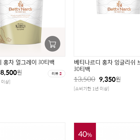
 홍차 얼그레이 30티백
베티나르디 홍차 잉글리쉬 
30티백
8,500
원
리뷰
2
13,500
9,350
원
 이상]
[소비기한 1년 이상]
40
%