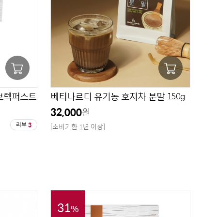
브렉퍼스트
베티나르디 유기농 호지차 분말 150g
32,000
원
리뷰
3
[소비기한 1년 이상]
31
%