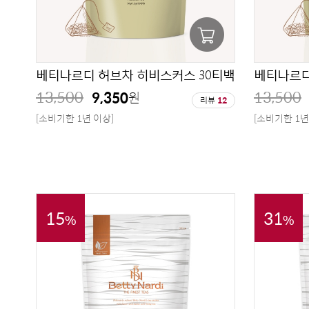
베티나르디 허브차 히비스커스 30티백
베티나르디
13,500
13,500
9,350
원
리뷰
12
[소비기한 1년 이상]
[소비기한 1년
15
31
%
%