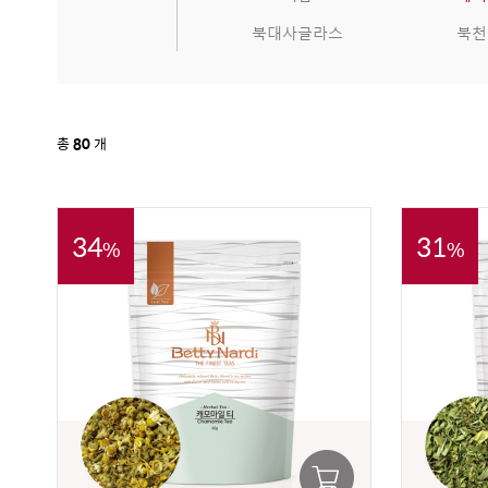
북대사글라스
북천
총
80
개
34
31
%
%