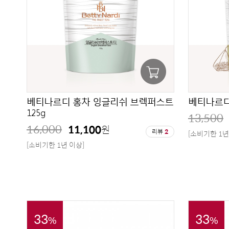
베티나르디 홍차 잉글리쉬 브렉퍼스트
베티나르디
125g
13,500
16,000
11,100
원
리뷰
2
[소비기한 1년
[소비기한 1년 이상]
33
33
%
%