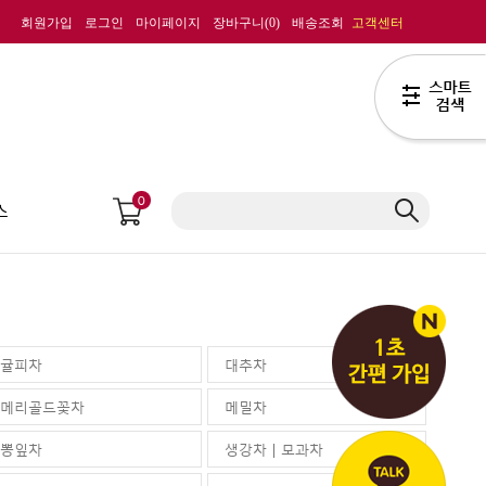
회원가입
로그인
마이페이지
장바구니(
0
)
배송조회
고객센터
0
스
귤피차
대추차
메리골드꽃차
메밀차
뽕잎차
생강차 | 모과차