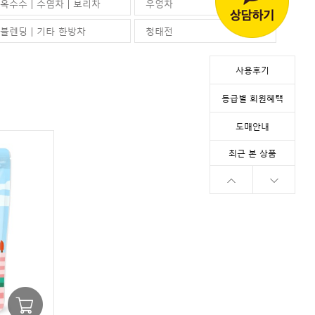
옥수수 | 수염차 | 보리차
우엉차
블렌딩 | 기타 한방차
청태전
사용후기
등급별 회원혜택
인기상품순
도매안내
최근 본 상품