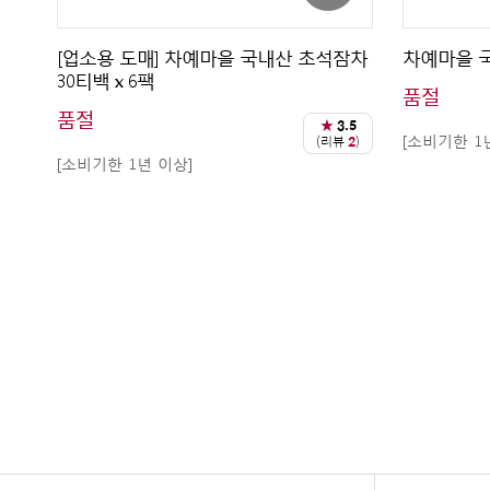
[업소용 도매] 차예마을 국내산 초석잠차
차예마을 국
30티백 x 6팩
품절
품절
★
3.5
[소비기한 1
(리뷰
2
)
[소비기한 1년 이상]