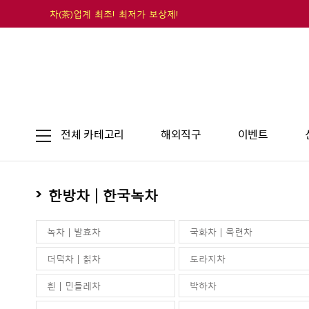
차(茶)업계 최초! 최저가 보상제!
전체 카테고리
해외직구
이벤트
한방차 | 한국녹차
녹차 | 발효차
국화차 | 목련차
더덕차 | 칡차
도라지차
흰 | 민들레차
박하차