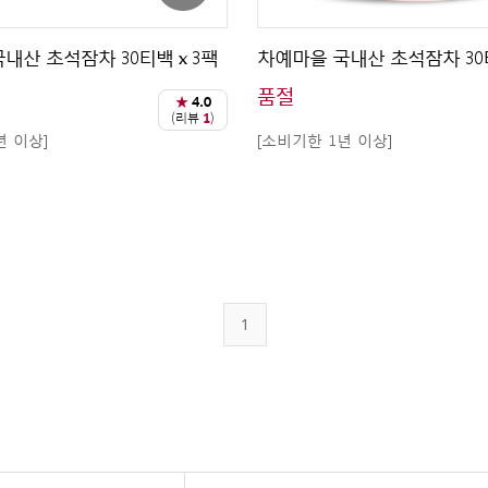
내산 초석잠차 30티백 x 3팩
차예마을 국내산 초석잠차 3
품절
★
4.0
(리뷰
1
)
년 이상]
[소비기한 1년 이상]
1