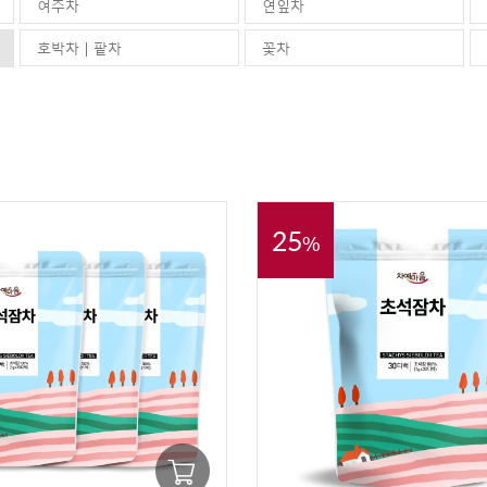
여주차
연잎차
호박차 | 팥차
꽃차
25
%