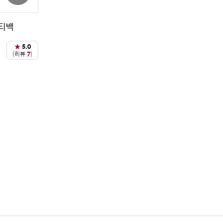
0티백
★
5.0
(리뷰
7
)