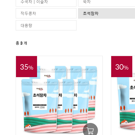
수국차 | 이슬차
쑥차
작두콩차
초석잠차
대용량
총
3
개
35
30
%
%