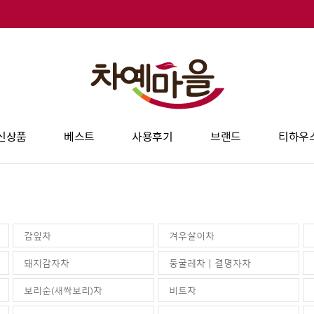
신상품
베스트
사용후기
브랜드
티하우
감잎차
겨우살이차
돼지감자차
둥굴레차 | 결명자차
보리순(새싹보리)차
비트차