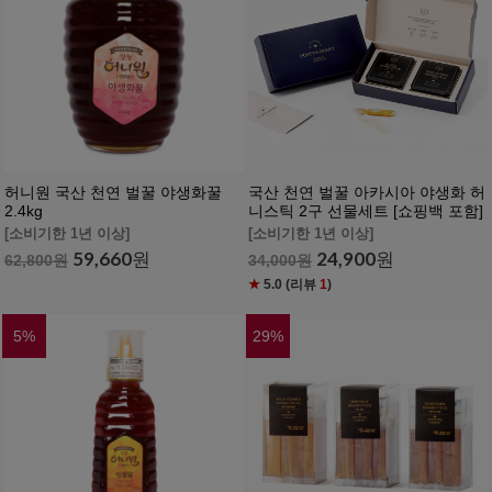
허니원 국산 천연 벌꿀 야생화꿀
국산 천연 벌꿀 아카시아 야생화 허
2.4kg
니스틱 2구 선물세트 [쇼핑백 포함]
[소비기한 1년 이상]
[소비기한 1년 이상]
59,660
원
24,900
원
62,800
원
34,000
원
★
5.0
(리뷰
1
)
5
%
29
%