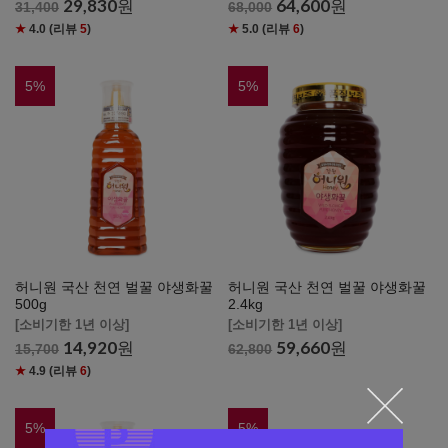
29,830
원
64,600
원
31,400
68,000
★
4.0
(리뷰
5
)
★
5.0
(리뷰
6
)
5
%
5
%
허니원 국산 천연 벌꿀 야생화꿀
허니원 국산 천연 벌꿀 야생화꿀
500g
2.4kg
[소비기한 1년 이상]
[소비기한 1년 이상]
14,920
원
59,660
원
15,700
62,800
★
4.9
(리뷰
6
)
5
%
5
%