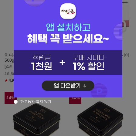
허니원 국산 천연 벌꿀 밤꽃꿀
허니원 국산 천연 벌꿀 아카시아
500g
야생화 밤꽃 1호 선물세트
[소비기한 1년 이상]
[소비기한 1년 이상]
15,960
원
31,830
원
16,800
33,500
★
4.9
(리뷰
9
)
★
5.0
(리뷰
2
)
14
%
14
%
하루동안 열지 않기