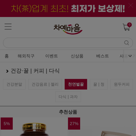
0
홈
해외직구
이벤트
신상품
베스트
사용후
건강·꿀 | 커피 | 다식
건강분말
건강음료 | 젤리
천연벌꿀
꿀 | 청
원두커피
다식 | 과자
추천상품
5
%
27
%