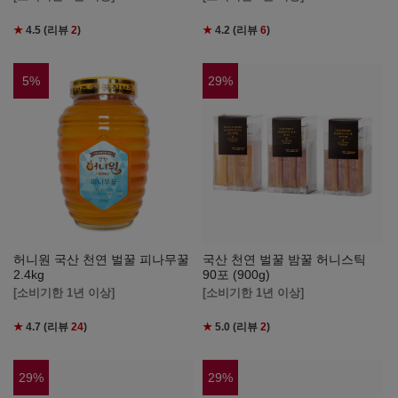
★
4.5
(리뷰
2
)
★
4.2
(리뷰
6
)
5
%
29
%
허니원 국산 천연 벌꿀 피나무꿀
국산 천연 벌꿀 밤꿀 허니스틱
2.4kg
90포 (900g)
[소비기한 1년 이상]
[소비기한 1년 이상]
★
4.7
(리뷰
24
)
★
5.0
(리뷰
2
)
29
%
29
%