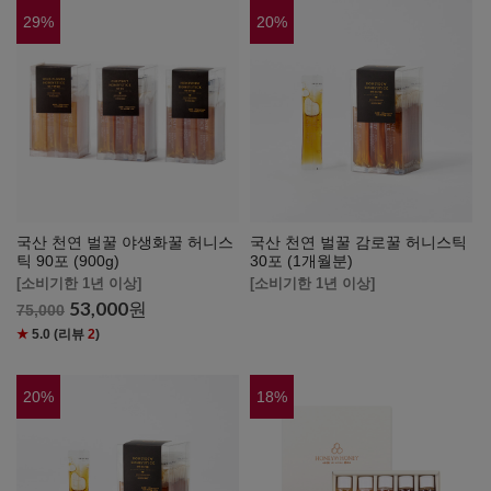
29
%
20
%
국산 천연 벌꿀 야생화꿀 허니스
국산 천연 벌꿀 감로꿀 허니스틱
틱 90포 (900g)
30포 (1개월분)
[소비기한 1년 이상]
[소비기한 1년 이상]
53,000
원
75,000
★
5.0
(리뷰
2
)
20
%
18
%