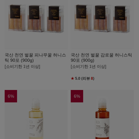
국산 천연 벌꿀 피나무꿀 허니스
국산 천연 벌꿀 감로꿀 허니스틱
틱 90포 (900g)
90포 (900g)
[소비기한 1년 이상]
[소비기한 1년 이상]
★
5.0
(리뷰
8
)
6
%
6
%