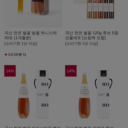
국산 천연 벌꿀 밤꿀 허니스틱
국산 천연 벌꿀 120g 튜브 5종
30포 (1개월분)
선물세트 [쇼핑백 포함]
[소비기한 1년 이상]
[소비기한 1년 이상]
★
5.0
(리뷰
1
)
14
%
14
%