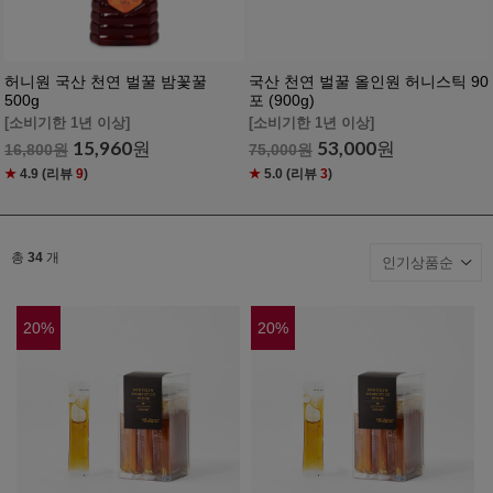
허니원 국산 천연 벌꿀 밤꽃꿀
국산 천연 벌꿀 올인원 허니스틱 90
500g
포 (900g)
[소비기한 1년 이상]
[소비기한 1년 이상]
15,960
원
53,000
원
16,800
원
75,000
원
★
4.9
(리뷰
9
)
★
5.0
(리뷰
3
)
총
34
개
20
%
20
%