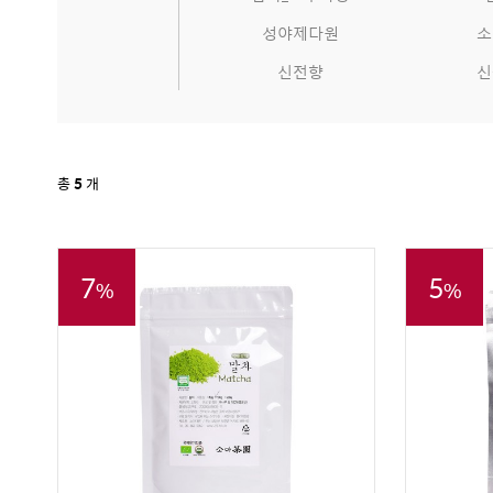
성야제다원
소
신전향
신
총
5
개
7
5
%
%