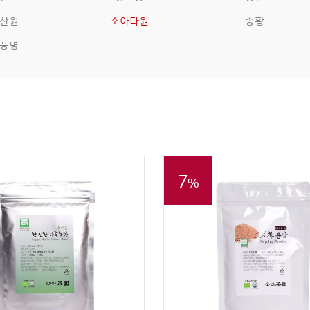
산원
소아다원
송황
풍명
7
%