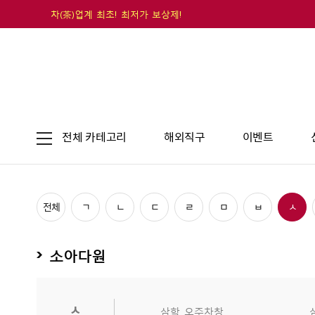
차(茶)업계 최초! 최저가 보상제!
전체 카테고리
해외직구
이벤트
전체
ㄱ
ㄴ
ㄷ
ㄹ
ㅁ
ㅂ
ㅅ
소아다원
ㅅ
삼학_오주차창