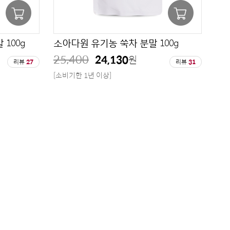
100g
소아다원 유기농 쑥차 분말 100g
25,400
24,130
원
리뷰
27
리뷰
31
[소비기한 1년 이상]