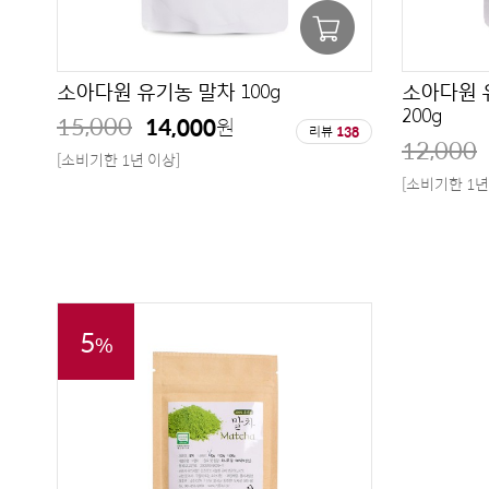
소아다원 유기농 말차 100g
소아다원 
200g
15,000
14,000
원
리뷰
138
12,000
[소비기한 1년 이상]
[소비기한 1년
5
%