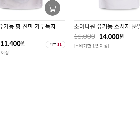
유기농 향 진한 가루녹차
소아다원 유기농 호지차 분말 
15,000
14,000
원
11,400
원
리뷰
11
[소비기한 1년 이상]
 이상]