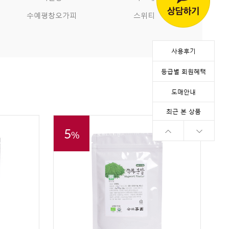
수예평창오가피
스위티
사용후기
등급별 회원혜택
도매안내
최근 본 상품
5
%