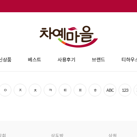
신상품
베스트
사용후기
브랜드
티하우
ㅇ
ㅈ
ㅊ
ㅋ
ㅌ
ㅍ
ㅎ
ABC
123
삼희
상도방
상원