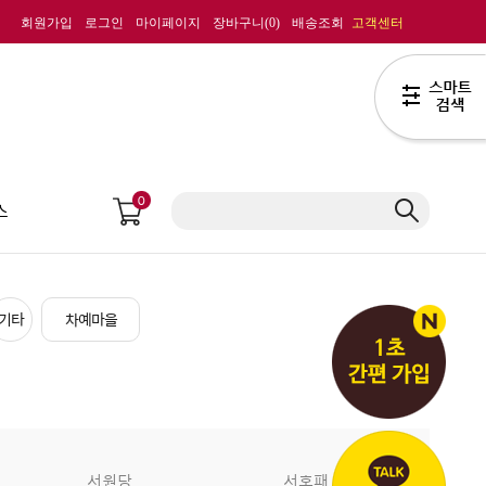
회원가입
로그인
마이페이지
장바구니(
0
)
배송조회
고객센터
0
스
기타
차예마을
서원당
서호패