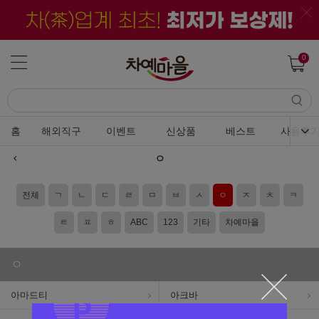
0
홈
해외직구
이벤트
신상품
베스트
사용후
ㅇ
전체
ㄱ
ㄴ
ㄷ
ㄹ
ㅁ
ㅂ
ㅅ
ㅇ
ㅈ
ㅊ
ㅋ
ㅌ
ㅍ
ㅎ
ABC
123
기타
차예마을
ㅇ
아마드티
아크바