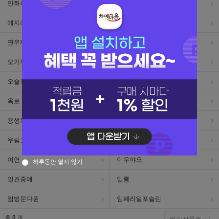
안화흑차
양건공방
에지리
엔젯허니
연우제다
영전다원
오가뷰
오대산식품
오슬로
오운산
옥로
온세까세로
용생차창
우노실버
우림고수차
이무차창
이연
이우야오
하루동안 열지 않기
일견중예
일롱
임병문다원
임페리얼포슬린
총
0
개