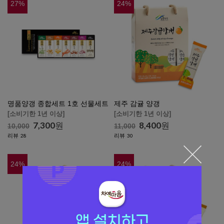
27
%
24
%
명품양갱 종합세트 1호 선물세트
제주 감귤 양갱
[소비기한 1년 이상]
[소비기한 1년 이상]
7,300
원
8,400
원
10,000
11,000
리뷰
리뷰
28
30
24
%
24
%