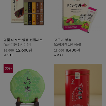
명품 디저트 양갱 선물세트
고구마 양갱
[소비기한 1년 이상]
[소비기한 1년 이상]
12,600
원
8,400
원
16,000
11,000
리뷰
리뷰
14
21
30
%