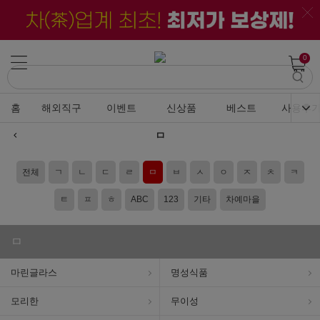
0
홈
해외직구
이벤트
신상품
베스트
사용후
ㅁ
전체
ㄱ
ㄴ
ㄷ
ㄹ
ㅁ
ㅂ
ㅅ
ㅇ
ㅈ
ㅊ
ㅋ
ㅌ
ㅍ
ㅎ
ABC
123
기타
차예마을
ㅁ
마린글라스
명성식품
모리한
무이성