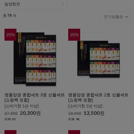
밀양한천
총
79
개
25
%
25
%
명품양갱 종합세트 3호 선물세트
명품양갱 종합세트 2호 선물세트
[쇼핑백 포함]
[쇼핑백 포함]
[소비기한 1년 이상]
[소비기한 1년 이상]
20,300
원
13,500
원
27,000
18,000
리뷰
리뷰
85
48