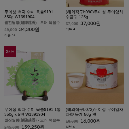
(해외직구b090)무이성 무이암차
무이성 백차 수미 육출9191
수금귀 125g
350g W1391904
37,000
원
월진월향(越陳越香) - 오래 묵을수
37,000
록 향이 깊고 맛있어집니다.
34,300
원
리뷰
4
49,000
리뷰
14
35
%
무이성 백차 수미 육출9191 1통
(해외직구b072)무이성 무이암차
350g x 5편 W1391904
과향 육계 50g 캔
16,000
원
월진월향(越陳越香) - 오래 묵을수
16,000
록 향이 깊고 맛있어집니다.
159,250
원
리뷰
245,000
6