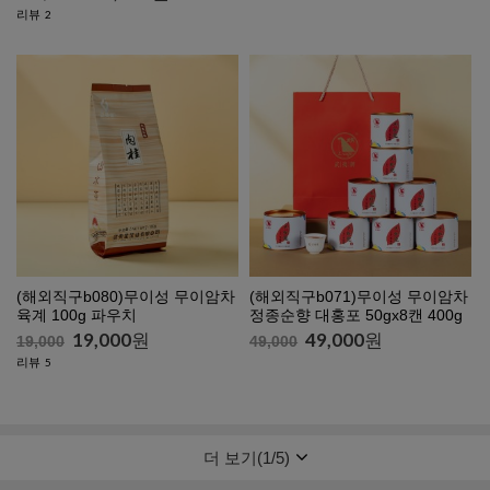
리뷰
2
(해외직구b080)무이성 무이암차
(해외직구b071)무이성 무이암차
육계 100g 파우치
정종순향 대홍포 50gx8캔 400g
19,000
원
49,000
원
19,000
49,000
리뷰
5
더 보기(
1
/
5
)