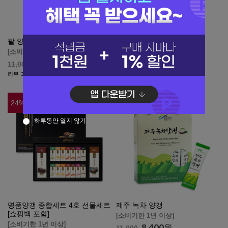
팥 양갱
제주 골드키위 양갱
[소비기한 1년 이상]
[소비기한 1년 이상]
8,400
원
8,400
원
11,000
11,000
리뷰
리뷰
36
14
24
%
24
%
하루동안 열지 않기
명품양갱 종합세트 4호 선물세트
제주 녹차 양갱
[쇼핑백 포함]
[소비기한 1년 이상]
[소비기한 1년 이상]
8,400
원