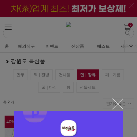
0
홈
해외직구
이벤트
신상품
베스트
사용후
강원도 특산품
만두
떡 | 전병
건나물
면 | 장류
깨 | 기름
꿀 | 다식
빵
선물세트
총
2
개
40
%