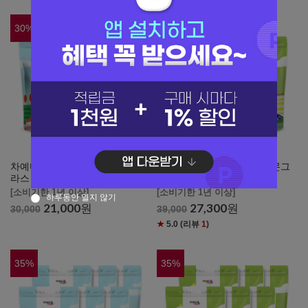
30
%
30
%
차예마을 허브차 유기농 레몬그
차예마을 허브차 유기농 레몬그
라스 30티백 x 3팩
라스 70g x 3팩
[소비기한 1년 이상]
[소비기한 1년 이상]
하루동안 열지 않기
21,000
원
27,300
원
30,000
39,000
★
5.0
(리뷰
1
)
35
%
35
%