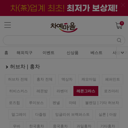
0
홈
해외직구
이벤트
신상품
베스트
사용후
허브차 | 홍차
허브차 전체
홍차 전체
액상차
캐모마일
페퍼민트
히비스커스
레몬밤
라벤더
레몬그라스
로즈마리
로즈힙
루이보스
펜넬
마테
블렌딩 | 기타 허브차
얼그레이
다즐링
잉글리쉬 브랙퍼스트
실론 | 아쌈
우바
한국홍차
중국홍차
과일홍차
기타홍차