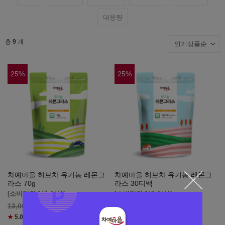
대용량
총
9
개
25
%
25
%
차예마을 허브차 유기농 레몬그
차예마을 허브차 유기농 레몬그
라스 70g
라스 30티백
[소비기한 1년 이상]
[소비기한 1년 이상]
9,750
원
7,500
원
13,000
10,000
★
5.0
(리뷰
2
)
★
5.0
(리뷰
1
)